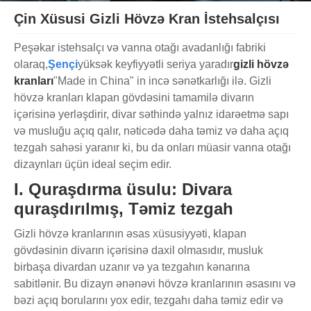
Çin Xüsusi Gizli Hövzə Kran İstehsalçısı
Peşəkar istehsalçı və vanna otağı avadanlığı fabriki
olaraq,
Şençi
yüksək keyfiyyətli seriya yaradır
gizli hövzə
kranları
"Made in China" in incə sənətkarlığı ilə. Gizli
hövzə kranları klapan gövdəsini tamamilə divarın
içərisinə yerləşdirir, divar səthində yalnız idarəetmə sapı
və musluğu açıq qalır, nəticədə daha təmiz və daha açıq
tezgah sahəsi yaranır ki, bu da onları müasir vanna otağı
dizaynları üçün ideal seçim edir.
I. Quraşdırma üsulu: Divara
quraşdırılmış, Təmiz tezgah
Gizli hövzə kranlarının əsas xüsusiyyəti, klapan
gövdəsinin divarın içərisinə daxil olmasıdır, musluk
birbaşa divardan uzanır və ya tezgahın kənarına
sabitlənir. Bu dizayn ənənəvi hövzə kranlarının əsasını və
bəzi açıq borularını yox edir, tezgahı daha təmiz edir və