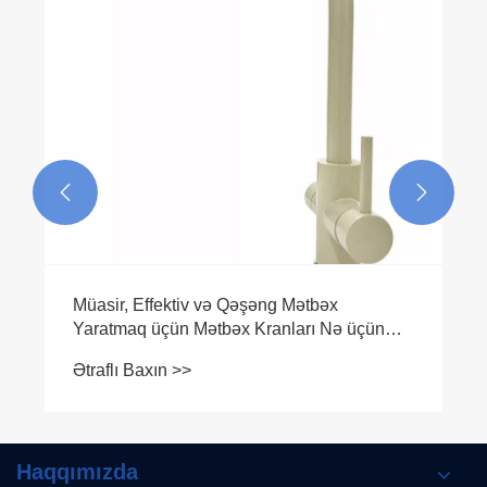


Müasir, Effektiv və Qəşəng Mətbəx
Yaratmaq üçün Mətbəx Kranları Nə üçün
Vacibdir?
Ətraflı Baxın >>
Haqqımızda