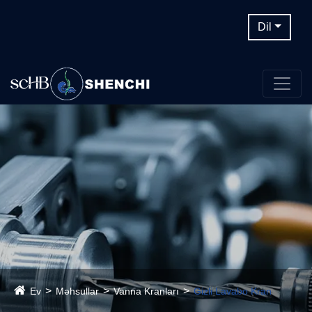
Dil
Ev
Məhsullar
Vanna Kranları
Gizli Lavabo Kran