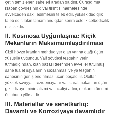
çətin təmizlənən sahələri aradan qaldırır. Quraşdırma
klapan gövdəsinin divar tikintisi mərhələsində
əvvəlcədən daxil edilməsini tələb edir, yüksək dəqiqlik
tələb edir, lakin tamamlandıqdan sonra estetik cəlbedicilik
misilsizdir.
II. Kosmosa Uyğunlaşma: Kiçik
Məkanların Maksimumlaşdırılması
Gizli hövzə kranları məhdud yer olan vanna otağı üçün
xüsusilə uyğundur. Valf gövdəsi tezgahın yerini
tutmadığından, kran bazası tərəfindən əvvəllər tutulmuş
sahə tualet əşyalarının saxlanması və ya tezgahın
sahəsinin genişləndirilməsi üçün boşaldılır. Otellər,
yüksək səviyyəli rezidensiyalar və ticarət məkanları üçün
gizli dizayn minimalizmi və incəliyi artırır, məkanın ümumi
üslubunu yüksəldir.
III. Materiallar və sənətkarlıq:
Davamlı və Korroziyaya davamlıdır