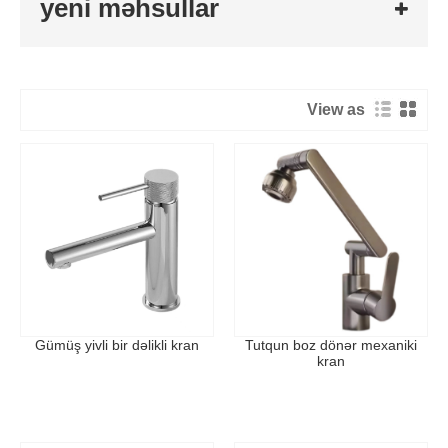
yeni məhsullar
View as
Gümüş yivli bir dəlikli kran
Tutqun boz dönər mexaniki
kran