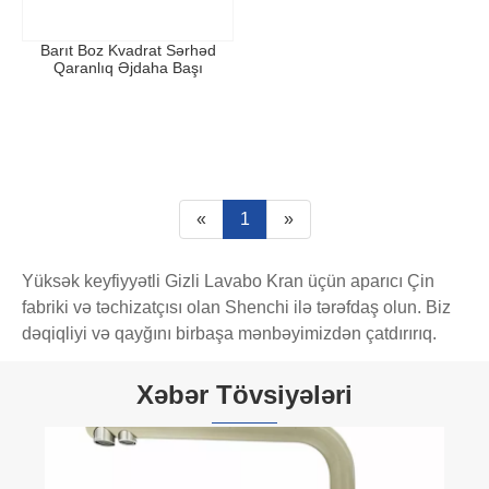
Barıt Boz Kvadrat Sərhəd
Qaranlıq Əjdaha Başı
«
1
»
Yüksək keyfiyyətli Gizli Lavabo Kran üçün aparıcı Çin
fabriki və təchizatçısı olan Shenchi ilə tərəfdaş olun. Biz
dəqiqliyi və qayğını birbaşa mənbəyimizdən çatdırırıq.
Xəbər Tövsiyələri