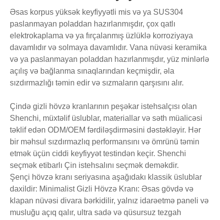
Əsas korpus yüksək keyfiyyətli mis və ya SUS304
paslanmayan poladdan hazırlanmışdır, çox qatlı
elektrokaplama və ya fırçalanmış üzlüklə korroziyaya
davamlıdır və solmaya davamlıdır. Vana nüvəsi keramika
və ya paslanmayan poladdan hazırlanmışdır, yüz minlərlə
açılış və bağlanma sınaqlarından keçmişdir, əla
sızdırmazlığı təmin edir və sızmaların qarşısını alır.
Çində gizli hövzə kranlarının peşəkar istehsalçısı olan
Shenchi, müxtəlif üslublar, materiallar və səth müalicəsi
təklif edən ODM/OEM fərdiləşdirməsini dəstəkləyir. Hər
bir məhsul sızdırmazlıq performansını və ömrünü təmin
etmək üçün ciddi keyfiyyət testindən keçir. Shenchi
seçmək etibarlı Çin istehsalını seçmək deməkdir.
Şençi hövzə kranı seriyasına aşağıdakı klassik üslublar
daxildir: Minimalist Gizli Hövzə Kranı: Əsas gövdə və
klapan nüvəsi divara bərkidilir, yalnız idarəetmə paneli və
musluğu açıq qalır, ultra sadə və qüsursuz tezgah