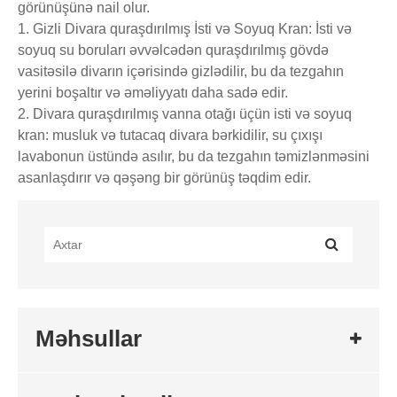
görünüşünə nail olur.
1. Gizli Divara quraşdırılmış İsti və Soyuq Kran: İsti və
soyuq su boruları əvvəlcədən quraşdırılmış gövdə
vasitəsilə divarın içərisində gizlədilir, bu da tezgahın
yerini boşaltır və əməliyyatı daha sadə edir.
2. Divara quraşdırılmış vanna otağı üçün isti və soyuq
kran: musluk və tutacaq divara bərkidilir, su çıxışı
lavabonun üstündə asılır, bu da tezgahın təmizlənməsini
asanlaşdırır və qəşəng bir görünüş təqdim edir.
Məhsullar