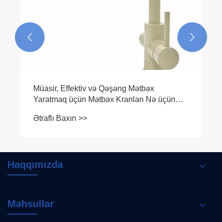


Müasir, Effektiv və Qəşəng Mətbəx
Yaratmaq üçün Mətbəx Kranları Nə üçün
Vacibdir?
Ətraflı Baxın >>
Haqqımızda
Məhsullar