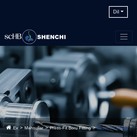
Dil
Ev
Məhsullar
Press-Fit Boru Fitting
Basın-Fit Dirsək