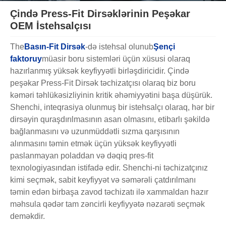
Çində Press-Fit Dirsəklərinin Peşəkar
OEM İstehsalçısı
The
Basın-Fit Dirsək
-də istehsal olunub
Şençi
faktoru
y
müasir boru sistemləri üçün xüsusi olaraq
hazırlanmış yüksək keyfiyyətli birləşdiricidir. Çində
peşəkar Press-Fit Dirsək təchizatçısı olaraq biz boru
kəməri təhlükəsizliyinin kritik əhəmiyyətini başa düşürük.
Shenchi, inteqrasiya olunmuş bir istehsalçı olaraq, hər bir
dirsəyin quraşdırılmasının asan olmasını, etibarlı şəkildə
bağlanmasını və uzunmüddətli sızma qarşısının
alınmasını təmin etmək üçün yüksək keyfiyyətli
paslanmayan poladdan və dəqiq pres-fit
texnologiyasından istifadə edir. Shenchi-ni təchizatçınız
kimi seçmək, sabit keyfiyyət və səmərəli çatdırılmanı
təmin edən birbaşa zavod təchizatı ilə xammaldan hazır
məhsula qədər tam zəncirli keyfiyyətə nəzarəti seçmək
deməkdir.