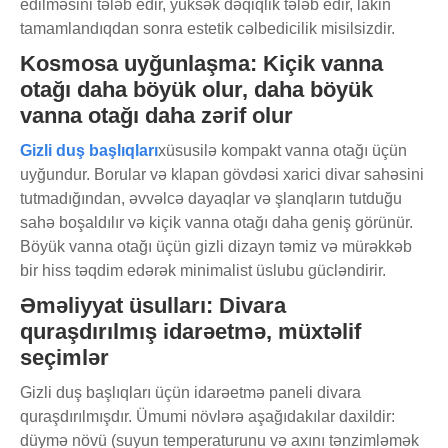
edilməsini tələb edir, yüksək dəqiqlik tələb edir, lakin
tamamlandıqdan sonra estetik cəlbedicilik misilsizdir.
Kosmosa uyğunlaşma: Kiçik vanna
otağı daha böyük olur, daha böyük
vanna otağı daha zərif olur
Gizli duş başlıqları
xüsusilə kompakt vanna otağı üçün
uyğundur. Borular və klapan gövdəsi xarici divar sahəsini
tutmadığından, əvvəlcə dayaqlar və şlanqların tutduğu
sahə boşaldılır və kiçik vanna otağı daha geniş görünür.
Böyük vanna otağı üçün gizli dizayn təmiz və mürəkkəb
bir hiss təqdim edərək minimalist üslubu gücləndirir.
Əməliyyat üsulları: Divara
quraşdırılmış idarəetmə, müxtəlif
seçimlər
Gizli duş başlıqları üçün idarəetmə paneli divara
quraşdırılmışdır. Ümumi növlərə aşağıdakılar daxildir:
düymə növü (suyun temperaturunu və axını tənzimləmək