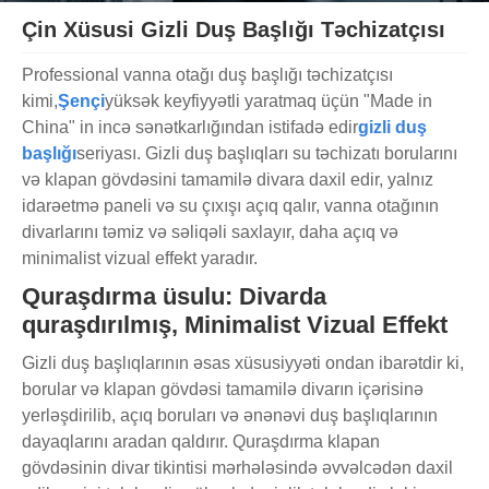
Çin Xüsusi Gizli Duş Başlığı Təchizatçısı
Professional vanna otağı duş başlığı təchizatçısı
kimi,
Şençi
yüksək keyfiyyətli yaratmaq üçün "Made in
China" in incə sənətkarlığından istifadə edir
gizli duş
başlığı
seriyası. Gizli duş başlıqları su təchizatı borularını
və klapan gövdəsini tamamilə divara daxil edir, yalnız
idarəetmə paneli və su çıxışı açıq qalır, vanna otağının
divarlarını təmiz və səliqəli saxlayır, daha açıq və
minimalist vizual effekt yaradır.
Quraşdırma üsulu: Divarda
quraşdırılmış, Minimalist Vizual Effekt
Gizli duş başlıqlarının əsas xüsusiyyəti ondan ibarətdir ki,
borular və klapan gövdəsi tamamilə divarın içərisinə
yerləşdirilib, açıq boruları və ənənəvi duş başlıqlarının
dayaqlarını aradan qaldırır. Quraşdırma klapan
gövdəsinin divar tikintisi mərhələsində əvvəlcədən daxil