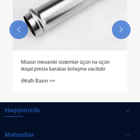


Qazboyunlu Fırçalı Mikser Mətbəx Kranını
Mətbəxiniz üçün Vazgeçilməz Edən Nədir
Ətraflı Baxın >>
Haqqımızda
Məhsullar