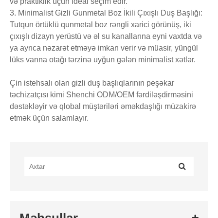
və praktiklik üçün ideal seçim edir.
3. Minimalist Gizli Gunmetal Boz İkili Çıxışlı Duş Başlığı:
Tutqun örtüklü qunmetal boz rəngli xarici görünüş, iki
çıxışlı dizayn yerüstü və əl su kanallarına eyni vaxtda və
ya ayrıca nəzarət etməyə imkan verir və müasir, yüngül
lüks vanna otağı tərzinə uyğun gələn minimalist xətlər.
Çin istehsalı olan gizli duş başlıqlarının peşəkar
təchizatçısı kimi Shenchi ODM/OEM fərdiləşdirməsini
dəstəkləyir və qlobal müştəriləri əməkdaşlığı müzakirə
etmək üçün salamlayır.
Məhsullar