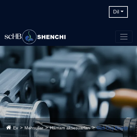
Dil
Ev
Məhsullar
Hamam aksesuarları
Gizli Duş Başlığı