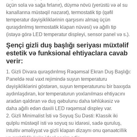
üçün sola və sağa fırlanır), düymə növü (yerüstü və əl su
kanallarına müstəqil nəzarət), termostatik tip (qəfil
temperatur dəyişikliklərinin qarşısını almaq üçün
quraşdırılmış termostatik klapan nüvəsi) və ağıllı tip
(istəyə görə LED temperatur displeyi, sensor panel və s.).
Şençi gizli duş başlığı seriyası müxtəlif
estetik və funksional ehtiyaclara cavab
verir:
1. Gizli Divara quraşdırılmış Rəqəmsal Ekran Duş Başlığı:
Paneldə real vaxt rejimində suyun temperaturu
dəyişikliklərini göstərən, suyun temperaturunu bir baxışda
aydınlaşdıran, kor temperaturun yoxlanılması ehtiyacını
aradan qaldıran və duş qəbulunu daha təhlükəsiz və
daha ağıllı edən daxili LED rəqəmsal displey var.
2. Gizli Minimalist İsti və Soyuq Su Dəsti: Klassik iki
qulplu müstəqil isti və soyuq su idarəsi, sadə quruluş,
intuitiv əməliyyat və gizli klapan dizaynı onu qənaətcillik