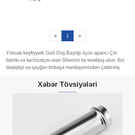
«
1
»
Yüksək keyfiyyətli Gizli Duş Başlığı üçün aparıcı Çin
fabriki və təchizatçısı olan Shenchi ilə tərəfdaş olun. Biz
dəqiqliyi və qayğını birbaşa mənbəyimizdən çatdırırıq.
Xəbər Tövsiyələri