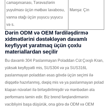
camaşırxanası, Tərəvəzlərin
yuyulması üçün mətbəx lavabosu,
Mənşə: Çin
vanna otağı üçün yuyucu yuyucu
və s.
Dərin ODM və OEM fərdiləşdirmə
xidmətlərini dəstəkləyən davamlı
keyfiyyət yaratmaq üçün çoxlu
materiallardan seçilir
Bu davamlı 304 Paslanmayan Poladdan Cüt Çıxışlı Kran,
yüksək keyfiyyətli mis, SUS304 və ya SUS316L
paslanmayan poladdan əsas gövdə üçün seçimi ilə
diqqətlə hazırlanmış, dəqiq mis və ya paslanmayan polad
klapan nüvələri ilə birləşdirilmişdir və mənbədən əla
performans təmin edir. Biz brend fərqləndirmənin
vacibliyini başa düşürük, ona görə də ODM və OEM