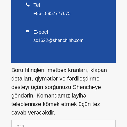

Tel
+86-18957777675
E-poçt

sc1622@shenchihb.com
Boru fitinqləri, mətbəx kranları, klapan
detalları, qiymətlər və fərdiləşdirmə
dəstəyi üçün sorğunuzu Shenchi-yə
göndərin. Komandamız layihə
tələblərinizə kömək etmək üçün tez
cavab verəcəkdir.