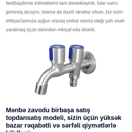
fərdiləşdirmə xidmətlərini tam dəstəkləyirik. İstər xarici
görünüş dizaynı, istərsə də daxili struktur olsun, biz sizin
ehtiyaclarınıza uyğun olaraq unikal vanna otağı şah əsəri
yaratmaq üçün dərindən inkişaf edə bilərik.
Mənbə zavodu birbaşa satış
topdansatış modeli, sizin üçün yüksək
bazar rəqabətli və sərfəli qiymətlərlə