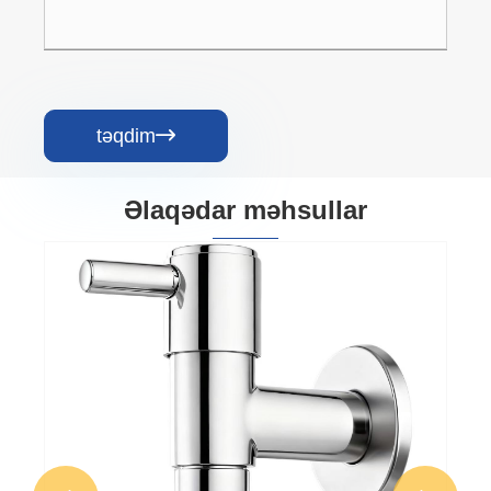
təqdim

Əlaqədar məhsullar