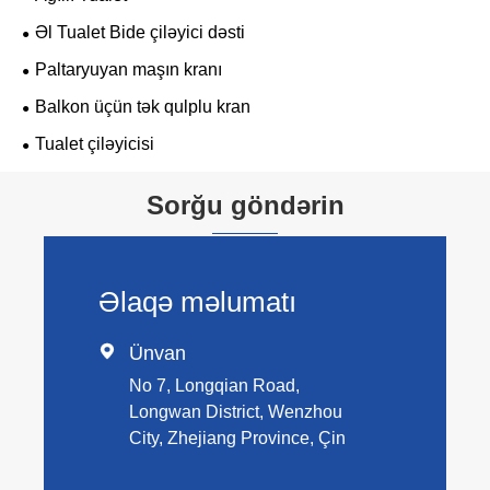
Əl Tualet Bide çiləyici dəsti
Paltaryuyan maşın kranı
Balkon üçün tək qulplu kran
Tualet çiləyicisi
Sorğu göndərin
Əlaqə məlumatı

Ünvan
No 7, Longqian Road,
Longwan District, Wenzhou
City, Zhejiang Province, Çin