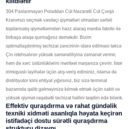
kilidlənir
304 Paslanmayan Poladdan Cüt Nəzarətli Cüt Çıxışlı
Kranımızı seçmək vasitəçi qiymətləri olmadan sərfəli
topdansatış qiymətlərindən həzz alaraq mənbə fabriki ilə
birbaşa əlaqə qurmağınız deməkdir. Bizim
optimallaşdırılmış təchizat zəncirinin idarə edilməsi təkcə
Çin istehsalının yüksək səmərəliliyinə zəmanət vermir,
həm də xərc üstünlüklərini mənfəət marjanıza çevirir. İstər
irimiqyaslı layihələr üçün alış-veriş edirsiniz, istərsə də
distribyutor kimi ehtiyat yığırsınız, biz sizə terminal
bazarında qalib gəlməyinizə kömək etmək üçün sabit və
yüksək qiymət-rəqabətli təchizat həllini təqdim edə bilərik.
Effektiv quraşdırma və rahat gündəlik
texniki xidməti asanlıqla həyata keçirən
istifadəçi dostu sürətli quraşdırma
strukturu dizaynı