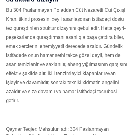
Bu 304 Paslanmayan Poladdan Cüt Nəzarətli Cüt Çıxışlı
Kran, tikinti prosesini xeyli asanlaşdıran istifadəçi dostu
tez quraşdırılan struktur dizaynını qəbul edir. Hətta qeyri-
peşəkarlar da quraşdırmanı asanlıqla başa çatdıra bilər,
əmək xərclərini əhəmiyyətli dərəcədə azaldır. Gündəlik
istifadədə onun hamar səthi təkcə gözəl deyil, həm də
asan təmizlənir və saxlanılır, əhəng yığılmasının qarşısını
effektiv şəkildə alır. İkili tənzimləyici klapanlar rəvan
işləyir və davamlıdır, sonrakı texniki xidmətin əngəlini
azaldır və sizə davamlı və hamar istifadəçi təcrübəsi
gətirir.
Qaynar Teqlər: Məhsulun adı: 304 Paslanmayan