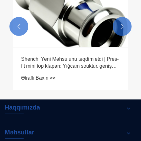


Shenchi Yeni Məhsulunu təqdim etdi | Pres-
fit mini top klapan: Yığcam struktur, geniş
potensial
Ətraflı Baxın >>
Haqqımızda
Məhsullar