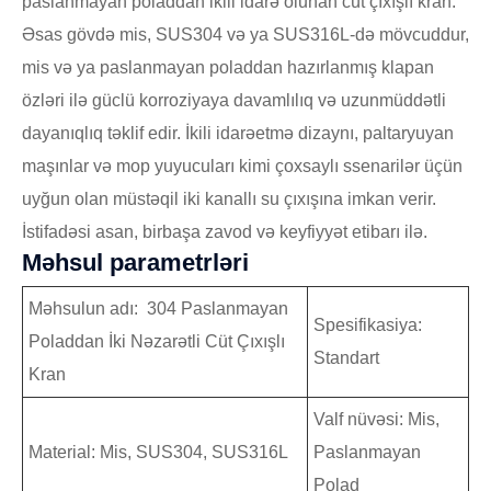
paslanmayan poladdan ikili idarə olunan cüt çıxışlı kran.
Əsas gövdə mis, SUS304 və ya SUS316L-də mövcuddur,
mis və ya paslanmayan poladdan hazırlanmış klapan
özləri ilə güclü korroziyaya davamlılıq və uzunmüddətli
dayanıqlıq təklif edir. İkili idarəetmə dizaynı, paltaryuyan
maşınlar və mop yuyucuları kimi çoxsaylı ssenarilər üçün
uyğun olan müstəqil iki kanallı su çıxışına imkan verir.
İstifadəsi asan, birbaşa zavod və keyfiyyət etibarı ilə.
Məhsul parametrləri
Məhsulun adı: 304 Paslanmayan
Spesifikasiya:
Poladdan İki Nəzarətli Cüt Çıxışlı
Standart
Kran
Valf nüvəsi: Mis,
Material: Mis, SUS304, SUS316L
Paslanmayan
Polad