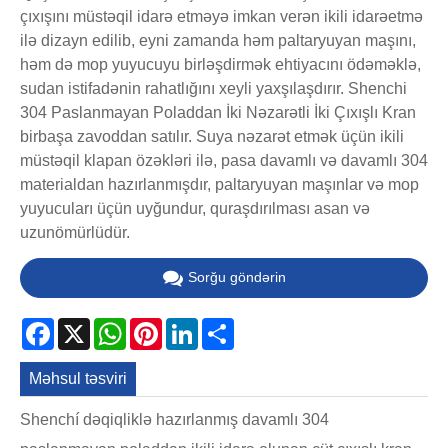
çıxışını müstəqil idarə etməyə imkan verən ikili idarəetmə
ilə dizayn edilib, eyni zamanda həm paltaryuyan maşını,
həm də mop yuyucuyu birləşdirmək ehtiyacını ödəməklə,
sudan istifadənin rahatlığını xeyli yaxşılaşdırır. Shenchi
304 Paslanmayan Poladdan İki Nəzarətli İki Çıxışlı Kran
birbaşa zavoddan satılır. Suya nəzarət etmək üçün ikili
müstəqil klapan özəkləri ilə, pasa davamlı və davamlı 304
materialdan hazırlanmışdır, paltaryuyan maşınlar və mop
yuyucuları üçün uyğundur, quraşdırılması asan və
uzunömürlüdür.
Sorğu göndərin
Facebook
X
WhatsApp
Pinterest
LinkedIn
Share
Məhsul təsviri
Shenchí dəqiqliklə hazırlanmış davamlı 304