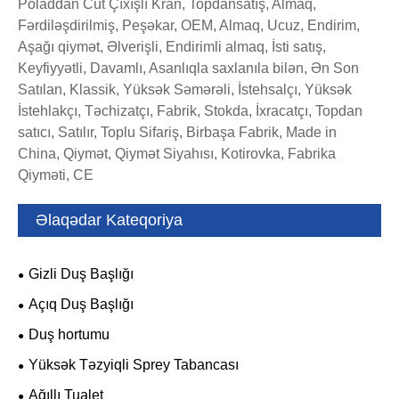
Poladdan Cüt Çıxışlı Kran, Topdansatış, Almaq,
Fərdiləşdirilmiş, Peşəkar, OEM, Almaq, Ucuz, Endirim,
Aşağı qiymət, Əlverişli, Endirimli almaq, İsti satış,
Keyfiyyətli, Davamlı, Asanlıqla saxlanıla bilən, Ən Son
Satılan, Klassik, Yüksək Səmərəli, İstehsalçı, Yüksək
İstehlakçı, Təchizatçı, Fabrik, Stokda, İxracatçı, Topdan
satıcı, Satılır, Toplu Sifariş, Birbaşa Fabrik, Made in
China, Qiymət, Qiymət Siyahısı, Kotirovka, Fabrika
Qiyməti, CE
Əlaqədar Kateqoriya
Gizli Duş Başlığı
Açıq Duş Başlığı
Duş hortumu
Yüksək Təzyiqli Sprey Tabancası
Ağıllı Tualet