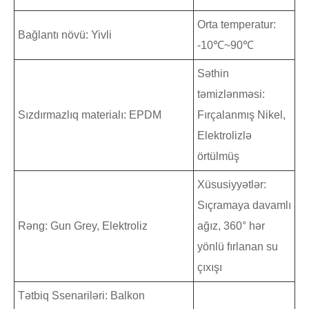
Orta temperatur:
Bağlantı növü: Yivli
-10℃~90℃
Səthin
təmizlənməsi:
Sızdırmazlıq materialı: EPDM
Fırçalanmış Nikel,
Elektrolizlə
örtülmüş
Xüsusiyyətlər:
Sıçramaya davamlı
Rəng: Gun Grey, Elektroliz
ağız, 360° hər
yönlü fırlanan su
çıxışı
Tətbiq Ssenariləri: Balkon