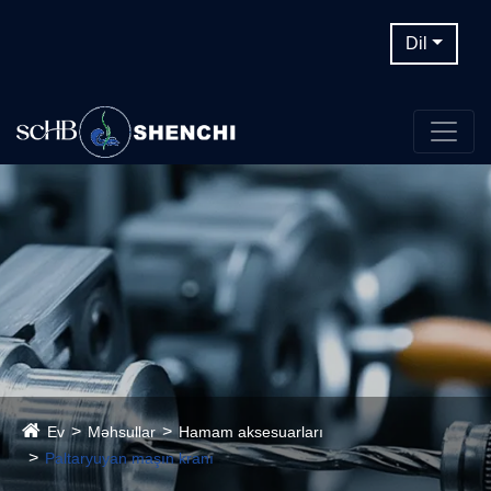
Dil
Ev
Məhsullar
Hamam aksesuarları
Paltaryuyan maşın kranı