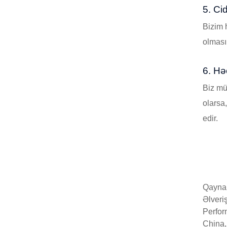
5. Ci
Bizim h
olması
6. Hə
Biz mü
olarsa
edir.
Qaynar
Əlveri
Perform
China,