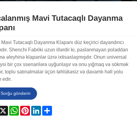
çalanmış Mavi Tutacaqlı Dayanma
panı
ı Mavi Tutacaqlı Dayanma Klapanı düz keçirici dayandırıcı
dır. Shenchi Fabriki uzun illərdir ki, paslanmayan poladdan
ə əleyhinə klapanlar üzrə ixtisaslaşmışdır. Onun universal
eysi bir çox ssenarilərə uyğunlaşır və onu yığmaq və sökmək
r, toplu satınalmalar üçün təhlükəsiz və davamlı həll yolu
 edir.
Sorğu göndərin
acebook
X
WhatsApp
Pinterest
LinkedIn
Share