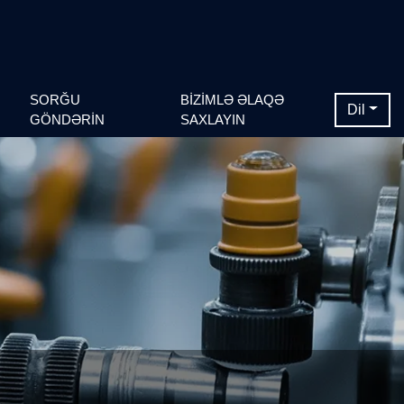
SORĞU
BIZIMLƏ ƏLAQƏ
Dil
GÖNDƏRIN
SAXLAYIN