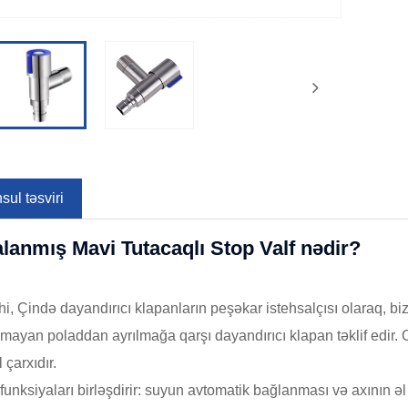
ul təsviri
alanmış Mavi Tutacaqlı Stop Valf nədir?
i, Çində dayandırıcı klapanların peşəkar istehsalçısı olaraq, biz
mayan poladdan ayrılmağa qarşı dayandırıcı klapan təklif edir.
 çarxıdır.
i funksiyaları birləşdirir: suyun avtomatik bağlanması və axının əl