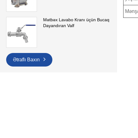
Mənşə
Mətbəx Lavabo Kranı üçün Bucaq
Dayandıran Valf
Ətraflı Baxın