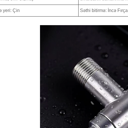
 yeri: Çin
Səthi bitirmə: İncə Fırç