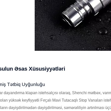
ulun Əsas Xüsusiyyətləri
niş Tətbiq Uyğunluğu
r dayandırma klapan istehsalçısı olaraq, Shenchi mətbəx, vann
olan yüksək keyfiyyətli Fırçalı Mavi Tutacaqlı Stop Vanaları iste
arın dəyişdirilmədən dəyişdirilməsi, səmərəliliyin artırılması üçü