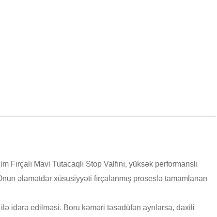
im Fırçalı Mavi Tutacaqlı Stop Valfını, yüksək performanslı
 Onun əlamətdar xüsusiyyəti fırçalanmış proseslə tamamlanan
 ilə idarə edilməsi. Boru kəməri təsadüfən ayrılarsa, daxili