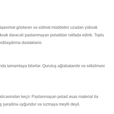
 müqavimət göstərən və xidmət müddətini uzadan yüksək
üksək dərəcəli paslanmayan poladdan istifadə edirik. Toplu
rdiləşdirmə dəstəklənir.
anda tamamlaya bilərlər. Quruluş ağlabatandır və sökülməsi
üalicəsindən keçir. Paslanmayan polad əsas material ilə
iş şəraitinə uyğundur və sızmaya meylli deyil.