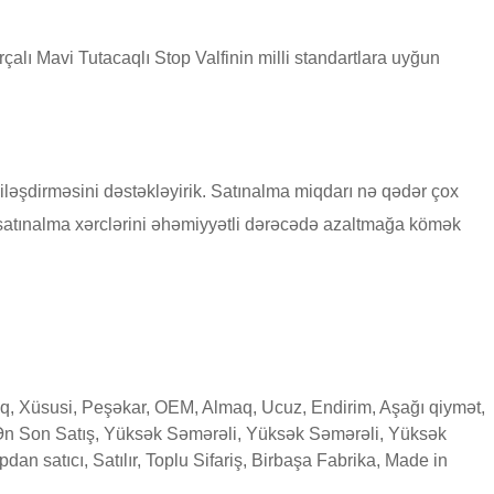
rçalı Mavi Tutacaqlı Stop Valfinin milli standartlara uyğun
ləşdirməsini dəstəkləyirik. Satınalma miqdarı nə qədər çox
u satınalma xərclərini əhəmiyyətli dərəcədə azaltmağa kömək
q, Xüsusi, Peşəkar, OEM, Almaq, Ucuz, Endirim, Aşağı qiymət,
lan, Ən Son Satış, Yüksək Səmərəli, Yüksək Səmərəli, Yüksək
Topdan satıcı, Satılır, Toplu Sifariş, Birbaşa Fabrika, Made in