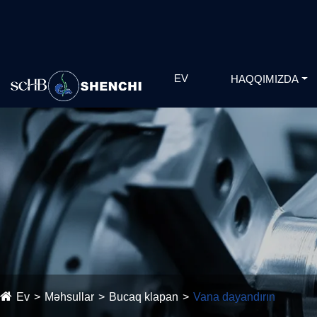
EV
HAQQIMIZDA
Ev
Məhsullar
Bucaq klapan
Vana dayandırın