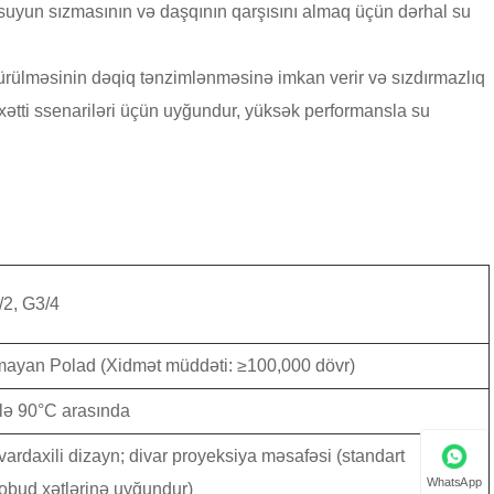
suyun sızmasının və daşqının qarşısını almaq üçün dərhal su
ndürülməsinin dəqiq tənzimlənməsinə imkan verir və sızdırmazlıq
xətti ssenariləri üçün uyğundur, yüksək performansla su
/2, G3/4
mayan Polad (Xidmət müddəti: ≥100,000 dövr)
ilə 90°C arasında
vardaxili dizayn; divar proyeksiya məsafəsi (standart
WhatsApp
kobud xətlərinə uyğundur)