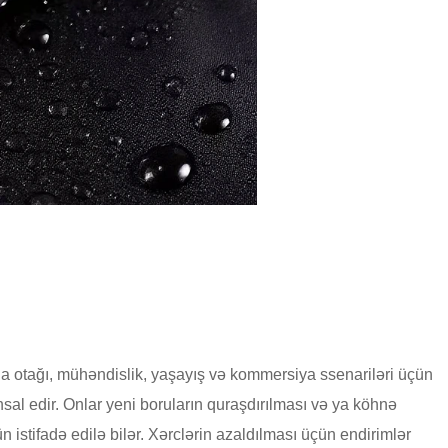
a otağı, mühəndislik, yaşayış və kommersiya ssenariləri üçün
hsal edir. Onlar yeni boruların quraşdırılması və ya köhnə
n istifadə edilə bilər. Xərclərin azaldılması üçün endirimlər