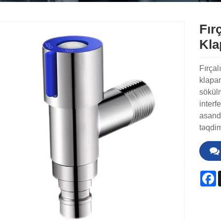
Fır
Kla
Fırçal
klapan
sökülm
interf
asandı
təqdim
F