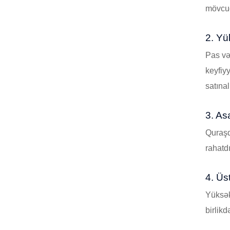
mövcu
2. Yü
Pas və
keyfiy
satına
3. As
Quraşd
rahatd
4. Üs
Yüksək
birlik