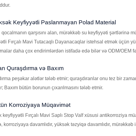
ddur.
ksək Keyfiyyətli Paslanmayan Polad Material
 qocalmanın qarşısını alan, mürəkkəb su keyfiyyəti şərtlərinə
yətli Fırçalı Mavi Tutacaqlı Dayanacaqlar istehsal etmək üçün y
lmalar daha çox endirimlərdən istifadə edə bilər və ODM/OEM fə
an Quraşdırma və Baxım
ırma peşəkar alətlər tələb etmir; quraşdıranlar onu tez bir zam
ır; Baxım bütün borunun çıxarılmasını tələb etmir.
tün Korroziyaya Müqavimət
 keyfiyyətli Fırçalı Mavi Saplı Stop Valf xüsusi antikorroziya m
də, korroziyaya davamlıdır, yüksək təzyiqə davamlıdır, mürəkkəb 