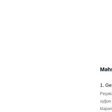
Məhs
1. Ge
Peşəka
uyğun 
klapanl