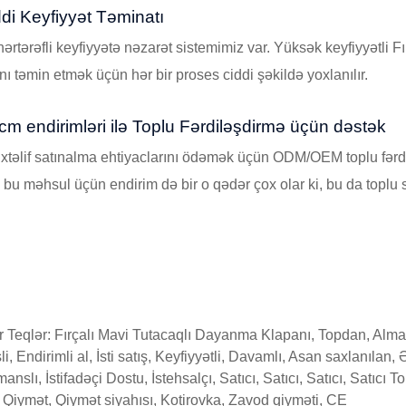
ddi Keyfiyyət Təminatı
ərtərəfli keyfiyyətə nəzarət sistemimiz var. Yüksək keyfiyyətli Fı
nı təmin etmək üçün hər bir proses ciddi şəkildə yoxlanılır.
cm endirimləri ilə Toplu Fərdiləşdirmə üçün dəstək
xtəlif satınalma ehtiyaclarını ödəmək üçün ODM/OEM toplu fərdi
, bu məhsul üçün endirim də bir o qədər çox olar ki, bu da topl
 Teqlər: Fırçalı Mavi Tutacaqlı Dayanma Klapanı, Topdan, Alma
şli, Endirimli al, İsti satış, Keyfiyyətli, Davamlı, Asan saxlanı
anslı, İstifadəçi Dostu, İstehsalçı, Satıcı, Satıcı, Satıcı, Satıcı 
 Qiymət, Qiymət siyahısı, Kotirovka, Zavod qiyməti, CE