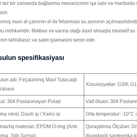
ur tez bir zamanda bağlanma mexanizmini işə salır və mənbədə 
əsir.
anmış mavi əl çarxının əl ilə fırlanması su axınının açılması/sö
uru möhkəmdir. Mətbəx və vanna otağı daxil olmaqla müxtəlif su 
nin təhlükəsiz və sabit işləməsini təmin edir.
ulun spesifikasiyası
lun adı: Fırçalanmış Mavi Tutacaqlı
Xüsusiyyətlər: G3/8, G1
Valvesi
ial: 304 Paslanmayan Polad
Valf Əsası: 304 Paslan
a növü: Daxili ip / Xarici ip
Orta temperatur: -10°C 
rmazlıq materialı: EPDM O-ring (Anti-
Quraşdırma Ölçüləri: Di
nma, Sıfır Sızma)
divardaxili santexnika 