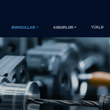
YÜKLƏ
MƏHSULLAR
XƏBƏRLƏR