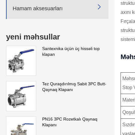
strukt

Hamam aksesuarları
axını k
Fırçal
strukt
yeni məhsullar
sistemi
Santexnika üçün üç hissəli top
klapan
Məhs
Məhsu
Tez Quraşdırılmış Sabit 3PC Butt-
Stop 
Qaynaq Klapanı
Mater
Qoşulm
PN16 3PC Rozetkalı Qaynaq
Sızdı
Klapanı
yaşla