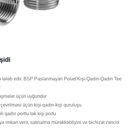
şidi
aları tələb edir. BSP Paslanmayan Polad Kişi-Qadın-Qadın Tee
:
 birləşmələr üçün uyğundur
çevrilməsi üçün kişi-qadın-kişi quruluşu
i qadın portlu tək kişi portu
ə imkan verir, satınalma mürəkkəbliyini və təchizat zənciri