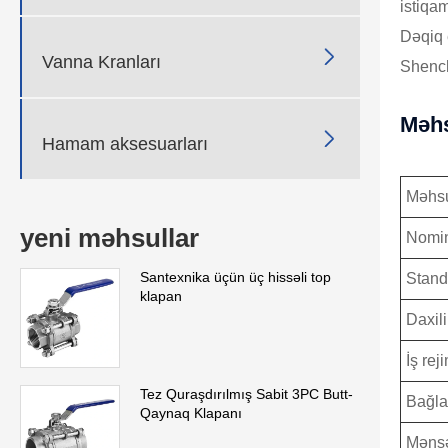
istiqam
Dəqiq 

Vanna Kranları
Shench
Məhs

Hamam aksesuarları
Məhsu
yeni məhsullar
Nomin
Santexnika üçün üç hissəli top
Stand
klapan
Daxil
İş rej
Tez Quraşdırılmış Sabit 3PC Butt-
Bağlan
Qaynaq Klapanı
Mənşə