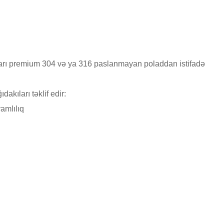
rı premium 304 və ya 316 paslanmayan poladdan istifadə
kıları təklif edir:
amlılıq