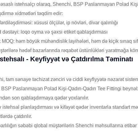
 əsaslı istehsalçı olaraq, Shenchi, BSP Paslanmayan Polad Ki
şdirmə xidmətləri təqdim edir:
fərdiləşdirməsi: xüsusi ölçülər, ip növləri, divar qalınlığı
d dəstəyi: loqo oyma və şəxsi etiket qablaşdırması
k MOQ: həm böyük mühəndislik layihələri, həm də kiçik sınaq sif
ştərilərə hədəf bazarlarında rəqabət üstünlükləri yaratmağa köm
istehsalı - Keyfiyyət və Çatdırılma Təminatı
i, tam sənaye təchizat zənciri və ciddi keyfiyyətə nəzarət sistem
r BSP Paslanmayan Polad Kişi-Qadın-Qadın Tee Fittingi beynə
ndən son qablaşdırmaya qədər yoxlanılır.
v istehsal planlaşdırması və kifayət qədər inventarla standart məhsu
ərdə çatdırılır.
barlılığın səbəbi qlobal müştərilərin Shenchi məhsullarına etibar 