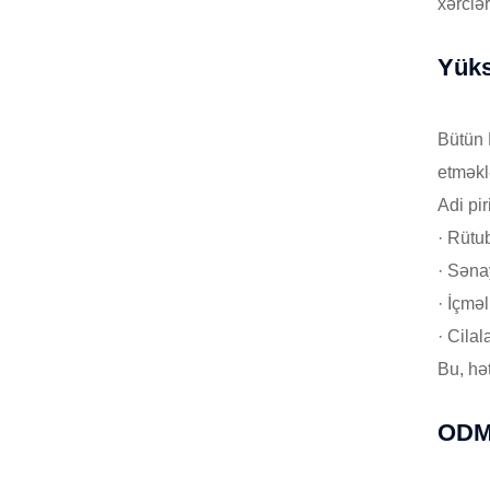
xərclə
Yüks
Bütün 
etməkl
Adi pi
· Rütu
· Səna
· İçmə
· Cila
Bu, hət
ODM 