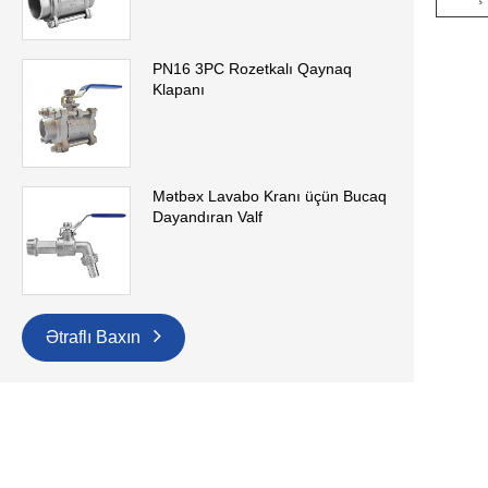
PN16 3PC Rozetkalı Qaynaq
Klapanı
Mətbəx Lavabo Kranı üçün Bucaq
Dayandıran Valf
Ətraflı Baxın