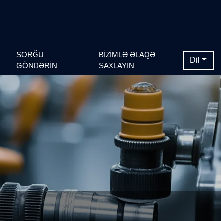
SORĞU
BIZIMLƏ ƏLAQƏ
Dil
GÖNDƏRIN
SAXLAYIN