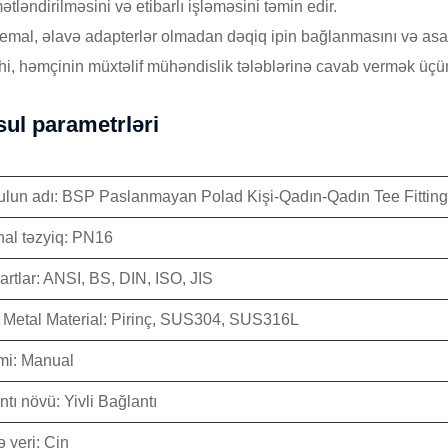
ətləndirilməsini və etibarlı işləməsini təmin edir.
emal, əlavə adapterlər olmadan dəqiq ipin bağlanmasını və asa
i, həmçinin müxtəlif mühəndislik tələblərinə cavab vermək üçün 
ul parametrləri
lun adı: BSP Paslanmayan Polad Kişi-Qadın-Qadın Tee Fitting
al təzyiq: PN16
artlar: ANSI, BS, DIN, ISO, JIS
i Metal Material: Pirinç, SUS304, SUS316L
imi: Manual
tı növü: Yivli Bağlantı
 yeri: Çin