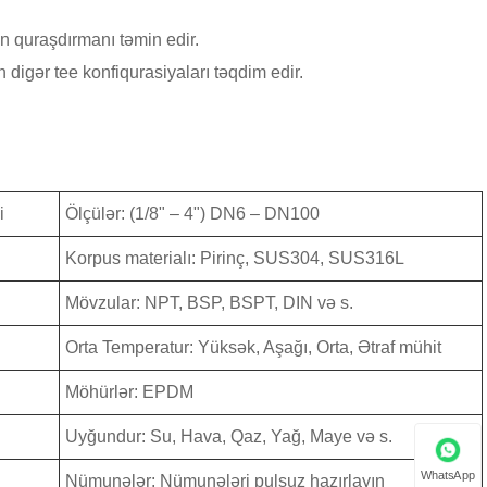
n quraşdırmanı təmin edir.
digər tee konfiqurasiyaları təqdim edir.
i
Ölçülər: (1/8" – 4") DN6 – DN100
Korpus materialı: Pirinç, SUS304, SUS316L
Mövzular: NPT, BSP, BSPT, DIN və s.
Orta Temperatur: Yüksək, Aşağı, Orta, Ətraf mühit
Möhürlər: EPDM
Uyğundur: Su, Hava, Qaz, Yağ, Maye və s.
WhatsApp
Nümunələr: Nümunələri pulsuz hazırlayın