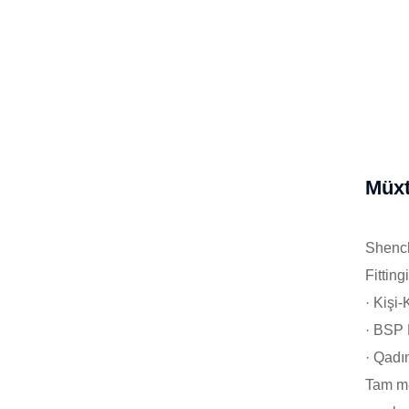
Müxt
Shench
Fitting
· Kişi-
· BSP 
· Qadın
Tam mə