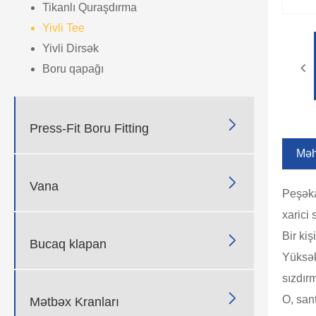
Tikanlı Quraşdırma
Yivli Tee
Yivli Dirsək
Boru qapağı

Press-Fit Boru Fitting
Məhs

Vana
Peşəka
xarici 
Bir kiş

Bucaq klapan
Yüksək
sızdırm

O, san
Mətbəx Kranları