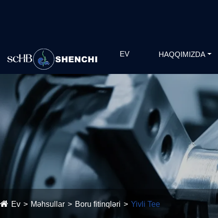
EV
HAQQIMIZDA
Ev
Məhsullar
Boru fitinqləri
Yivli Tee