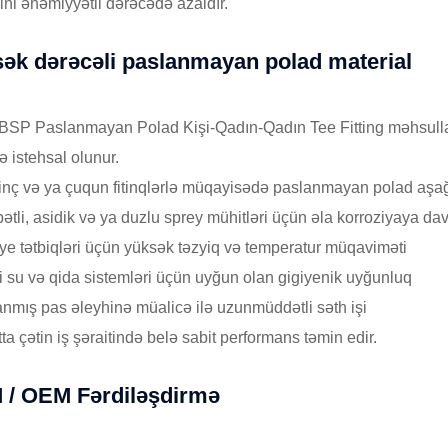
rini əhəmiyyətli dərəcədə azaldır.
ək dərəcəli paslanmayan polad material
BSP Paslanmayan Polad Kişi-Qadın-Qadın Tee Fitting məhsulla
ə istehsal olunur.
rinç və ya çuqun fitinqlərlə müqayisədə paslanmayan polad aşağıda
bətli, asidik və ya duzlu sprey mühitləri üçün əla korroziyaya dav
ye tətbiqləri üçün yüksək təzyiq və temperatur müqaviməti
li su və qida sistemləri üçün uyğun olan gigiyenik uyğunluq
lanmış pas əleyhinə müalicə ilə uzunmüddətli səth işi
ta çətin iş şəraitində belə sabit performans təmin edir.
/ OEM Fərdiləşdirmə