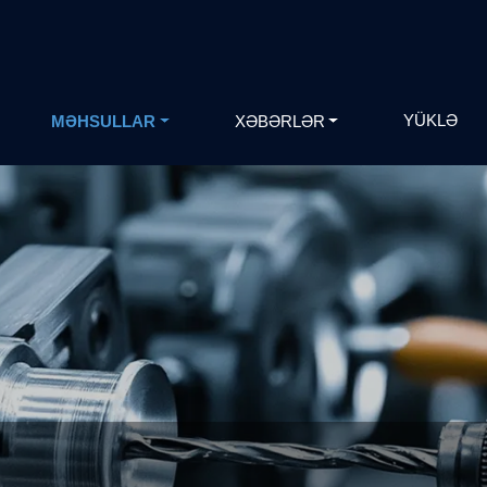
YÜKLƏ
MƏHSULLAR
XƏBƏRLƏR