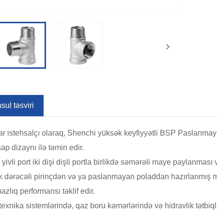
ul təsviri
r istehsalçı olaraq, Shenchi yüksək keyfiyyətli BSP Paslanmay
sap dizaynı ilə təmin edir.
i yivli port iki dişi dişli portla birlikdə səmərəli maye paylanması 
 dərəcəli pirinçdən və ya paslanmayan poladdan hazırlanmış mə
azlıq performansı təklif edir.
texnika sistemlərində, qaz boru kəmərlərində və hidravlik tətbiqlə