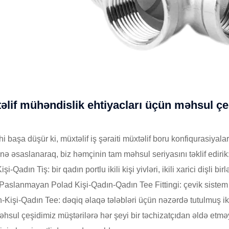
əlif mühəndislik ehtiyacları üçün məhsul çe
i başa düşür ki, müxtəlif iş şəraiti müxtəlif boru konfiqurasiy
inə əsaslanaraq, biz həmçinin tam məhsul seriyasını təklif edirik
Kişi-Qadın Tiş: bir qadın portlu ikili kişi yivləri, ikili xarici dişli
Paslanmayan Polad Kişi-Qadın-Qadın Tee Fittingi: çevik sistem 
-Kişi-Qadın Tee: dəqiq əlaqə tələbləri üçün nəzərdə tutulmuş ikil
hsul çeşidimiz müştərilərə hər şeyi bir təchizatçıdan əldə etməy