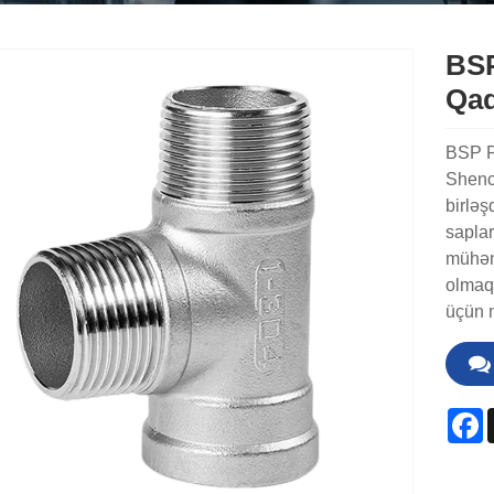
BSP
Qad
BSP P
Shench
birləş
saplar
mühənd
olmaql
üçün 
F