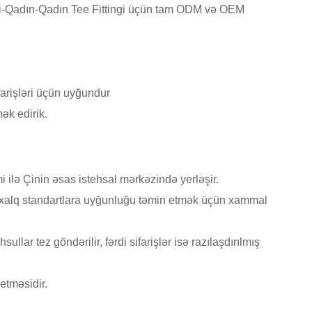
şi-Qadın-Qadın Tee Fittingi üçün tam ODM və OEM
arişləri üçün uyğundur
ək edirik.
i ilə Çinin əsas istehsal mərkəzində yerləşir.
lxalq standartlara uyğunluğu təmin etmək üçün xammal
llar tez göndərilir, fərdi sifarişlər isə razılaşdırılmış
etməsidir.