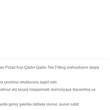
an Polad Kişi-Qadın-Qadın Tee Fitting məhsullarını dəqiq
və çevrilmə strukturunu təşkil edir.
hsul əla təzyiq müqaviməti, korroziyaya davamlılıq və
rdə geniş şəkildə istifadə olunur, axının sabit