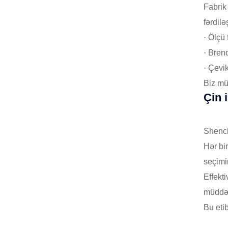
Fabrik
fərdilə
· Ölçü 
· Bren
· Çevi
Biz mü
Çin 
Shench
Hər bi
seçimi
Effekti
müddətl
Bu eti