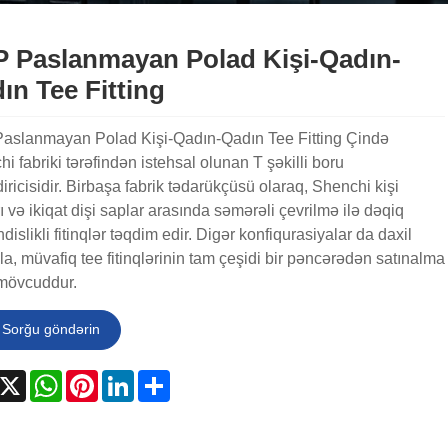
 Paslanmayan Polad Kişi-Qadın-
ın Tee Fitting
aslanmayan Polad Kişi-Qadın-Qadın Tee Fitting Çində
i fabriki tərəfindən istehsal olunan T şəkilli boru
diricisidir. Birbaşa fabrik tədarükçüsü olaraq, Shenchi kişi
ı və ikiqat dişi saplar arasında səmərəli çevrilmə ilə dəqiq
islikli fitinqlər təqdim edir. Digər konfiqurasiyalar da daxil
a, müvafiq tee fitinqlərinin tam çeşidi bir pəncərədən satınalma
mövcuddur.
Sorğu göndərin
acebook
X
WhatsApp
Pinterest
LinkedIn
Share