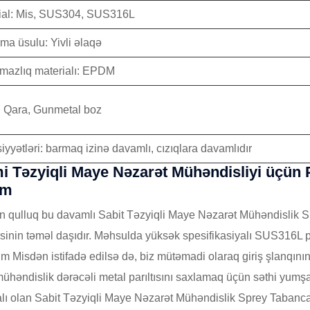
ial: Mis, SUS304, SUS316L
ma üsulu: Yivli əlaqə
rmazlıq materialı: EPDM
 Qara, Gunmetal boz
yyətləri: barmaq izinə davamlı, cızıqlara davamlıdır
i Təzyiqli Maye Nəzarət Mühəndisliyi üçü
ım
 qulluq bu davamlı Sabit Təzyiqli Maye Nəzarət Mühəndislik S
sinin təməl daşıdır. Məhsulda yüksək spesifikasiyalı SUS316L
m Misdən istifadə edilsə də, biz mütəmadi olaraq giriş şlanqın
ühəndislik dərəcəli metal parıltısını saxlamaq üçün səthi yumşaq
alı olan Sabit Təzyiqli Maye Nəzarət Mühəndislik Sprey Tabancas