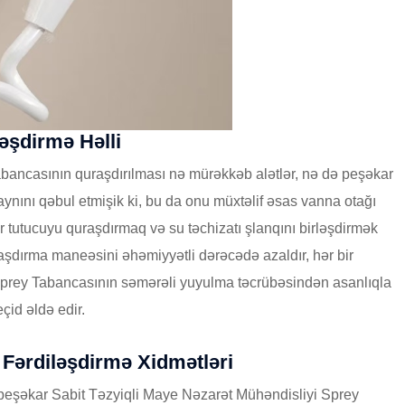
əşdirmə Həlli
abancasının quraşdırılması nə mürəkkəb alətlər, nə də peşəkar
izaynını qəbul etmişik ki, bu da onu müxtəlif əsas vanna otağı
 tutucuyu quraşdırmaq və su təchizatı şlanqını birləşdirmək
raşdırma maneəsini əhəmiyyətli dərəcədə azaldır, hər bir
 Sprey Tabancasının səmərəli yuyulma təcrübəsindən asanlıqla
çid əldə edir.
 Fərdiləşdirmə Xidmətləri
 peşəkar Sabit Təzyiqli Maye Nəzarət Mühəndisliyi Sprey