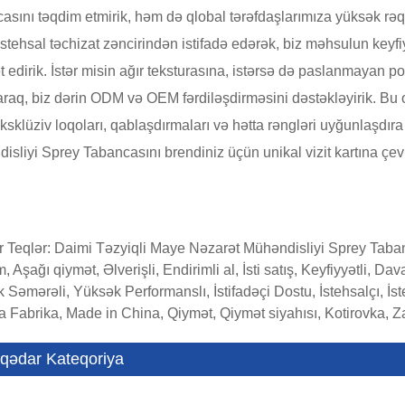
asını təqdim etmirik, həm də qlobal tərəfdaşlarımıza yüksək rəqa
istehsal təchizat zəncirindən istifadə edərək, biz məhsulun keyf
t edirik. İstər misin ağır teksturasına, istərsə də paslanmayan p
raq, biz dərin ODM və OEM fərdiləşdirməsini dəstəkləyirik. Bu o
ksklüziv loqoları, qablaşdırmaları və hətta rəngləri uyğunlaşdı
isliyi Sprey Tabancasını brendiniz üçün unikal vizit kartına çevir
 Teqlər: Daimi Təzyiqli Maye Nəzarət Mühəndisliyi Sprey Taban
, Aşağı qiymət, Əlverişli, Endirimli al, İsti satış, Keyfiyyətli, 
Səmərəli, Yüksək Performanslı, İstifadəçi Dostu, İstehsalçı, İsteh
a Fabrika, Made in China, Qiymət, Qiymət siyahısı, Kotirovka, 
qədar Kateqoriya