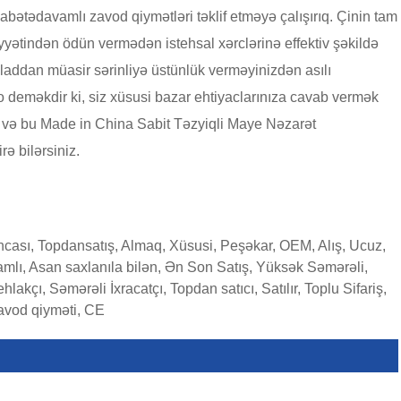
bətədavamlı zavod qiymətləri təklif etməyə çalışırıq. Çinin tam
iyyətindən ödün vermədən istehsal xərclərinə effektiv şəkildə
oladdan müasir sərinliyə üstünlük verməyinizdən asılı
 deməkdir ki, siz xüsusi bazar ehtiyaclarınıza cavab vermək
ra və bu Made in China Sabit Təzyiqli Maye Nəzarət
ə bilərsiniz.
cası, Topdansatış, Almaq, Xüsusi, Peşəkar, OEM, Alış, Ucuz,
Davamlı, Asan saxlanıla bilən, Ən Son Satış, Yüksək Səmərəli,
lakçı, Səmərəli İxracatçı, Topdan satıcı, Satılır, Toplu Sifariş,
Zavod qiyməti, CE