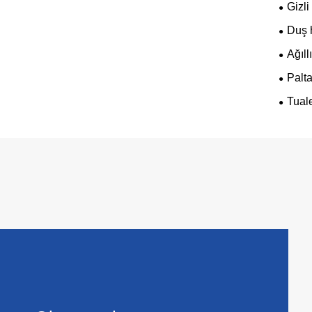
Gizli
Duş 
Ağıll
Palt
Tuale