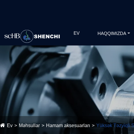
EV
HAQQIMIZDA
Ev
Məhsullar
Hamam aksesuarları
Yüksək Təzyiqli 