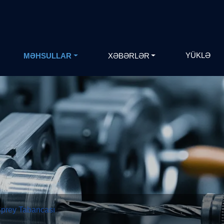
YÜKLƏ
MƏHSULLAR
XƏBƏRLƏR
Sprey Tabancası