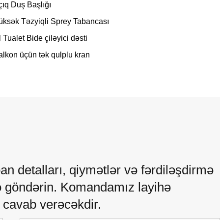
çıq Duş Başlığı
üksək Təzyiqli Sprey Tabancası
 Tualet Bide çiləyici dəsti
alkon üçün tək qulplu kran
pan detalları, qiymətlər və fərdiləşdirmə
ə göndərin. Komandamız layihə
 cavab verəcəkdir.