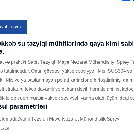
ul təsviri
kkəb su təzyiqi mühitlərində qaya kimi sabit
ə.
at və praktiki Sabit Təzyiqli Maye Nəzarət Mühəndisliyi Sprey 
ə tutulmuşdur. Onun gövdəsi yüksək səviyyəli Mis, SUS304 v
ikli Mis və ya paslanmayan polad kartriclərlə birləşdirilmiş, dai
əli strukturu təkcə davamlı və etibarlı deyil, həm də ani, istif
klik tələb edən müasir yüksək səviyyəli vanna otağı üçün ideal s
ul parametrləri
lun adı:Daimi Təzyiqli Maye Nəzarət Mühəndislik Sprey
ncası