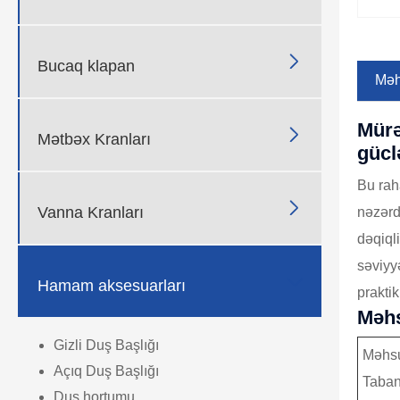

Bucaq klapan
Məhs
Mürə

Mətbəx Kranları
gücl
Bu rah

Vanna Kranları
nəzərd
dəqiql
səviyy

Hamam aksesuarları
prakti
Məhs
Gizli Duş Başlığı
Məhsu
Açıq Duş Başlığı
Taba
Duş hortumu