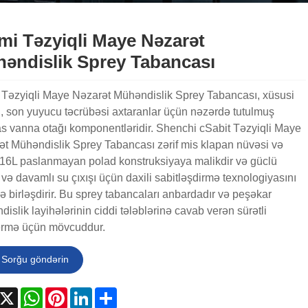
mi Təzyiqli Maye Nəzarət
əndislik Sprey Tabancası
 Təzyiqli Maye Nəzarət Mühəndislik Sprey Tabancası, xüsusi
, son yuyucu təcrübəsi axtaranlar üçün nəzərdə tutulmuş
s vanna otağı komponentləridir. Shenchi cSabit Təzyiqli Maye
t Mühəndislik Sprey Tabancası zərif mis klapan nüvəsi və
6L paslanmayan polad konstruksiyaya malikdir və güclü
 və davamlı su çıxışı üçün daxili sabitləşdirmə texnologiyasını
 birləşdirir. Bu sprey tabancaları anbardadır və peşəkar
islik layihələrinin ciddi tələblərinə cavab verən sürətli
rmə üçün mövcuddur.
Sorğu göndərin
acebook
X
WhatsApp
Pinterest
LinkedIn
Share