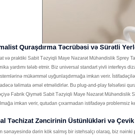
malist Quraşdırma Təcrübəsi və Sürətli Yerl
at və praktiki Sabit Təzyiqli Maye Nəzarət Mühəndislik Sprey T
ika yardımı tələb etmir. Biz universal standart yivli interfeys d
istemlərinə mükəmməl uyğunlaşdırmağa imkan verir. İstifadəçilər
adəcə təlimata əməl etməlidirlər. Bu plug-and-play fəlsəfəsi qu
dəçiyə Fabrik Qiyməti Sabit Təzyiqli Maye Nəzarət Mühəndislik
lmağa imkan verir, qutudan çıxarmadan istifadəyə problemsiz ke
al Təchizat Zəncirinin Üstünlükləri və Çevik
sənayesində dərin kök salmış bir istehsalçı olaraq, biz nəinki