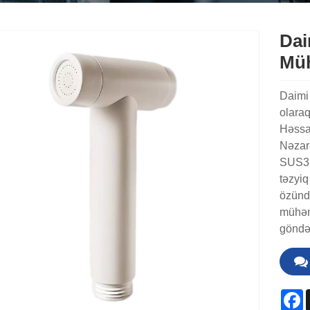
Dai
Müh
Daimi
olaraq
Həssa
Nəzarə
SUS31
təzyiq
özündə
mühənd
göndə
F