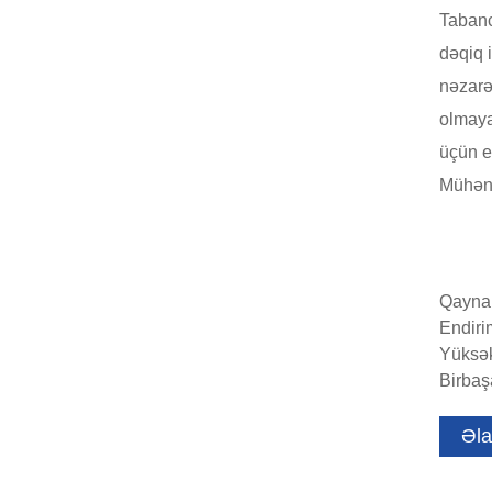
Tabanc
dəqiq 
nəzarə
olmaya
üçün e
Mühənd
Qaynar
Endirim
Yüksək 
Birbaş
Əla