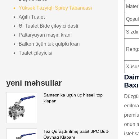
Mater
Yüksək Təzyiqli Sprey Tabancası
Ağıllı Tualet
Qoşul
Əl Tualet Bide çiləyici dəsti
Sızdı
Paltaryuyan maşın kranı
Balkon üçün tək qulplu kran
Rəng:
Tualet çiləyicisi
Xüsusi
Daim
yeni məhsullar
Bax
Santexnika üçün üç hissəli top
Düzgün
klapan
edilmə
premiu
onun m
Tez Quraşdırılmış Sabit 3PC Butt-
istehs
Qaynaq Klapanı