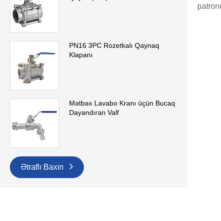
patron
PN16 3PC Rozetkalı Qaynaq
Klapanı
Mətbəx Lavabo Kranı üçün Bucaq
Dayandıran Valf
Ətraflı Baxın