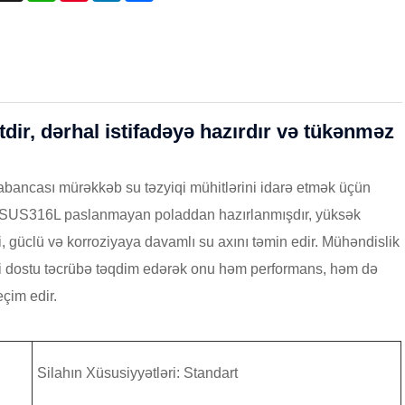
dir, dərhal istifadəyə hazırdır və tükənməz
Tabancası mürəkkəb su təzyiqi mühitlərini idarə etmək üçün
ə SUS316L paslanmayan poladdan hazırlanmışdır, yüksək
mi, güclü və korroziyaya davamlı su axını təmin edir. Mühəndislik
adəçi dostu təcrübə təqdim edərək onu həm performans, həm də
eçim edir.
Silahın Xüsusiyyətləri: Standart