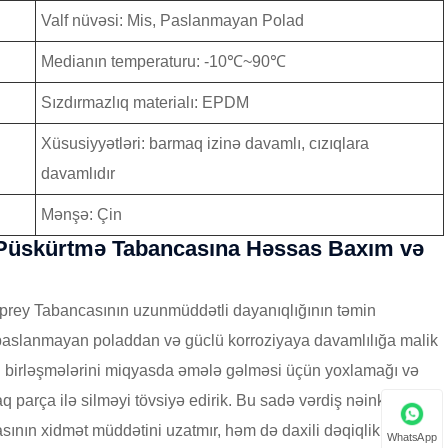
Valf nüvəsi: Mis, Paslanmayan Polad
Medianın temperaturu: -10℃~90℃
Sızdırmazlıq materialı: EPDM
Xüsusiyyətləri: barmaq izinə davamlı, cızıqlara
davamlıdır
Mənşə: Çin
n Püskürtmə Tabancasına Həssas Baxım və
prey Tabancasının uzunmüddətli dayanıqlığının təmin
 paslanmayan poladdan və güclü korroziyaya davamlılığa malik
ın birləşmələrini miqyasda əmələ gəlməsi üçün yoxlamağı və
 parça ilə silməyi tövsiyə edirik. Bu sadə vərdiş nəinki Çin
ının xidmət müddətini uzatmır, həm də daxili dəqiqlikli
WhatsApp