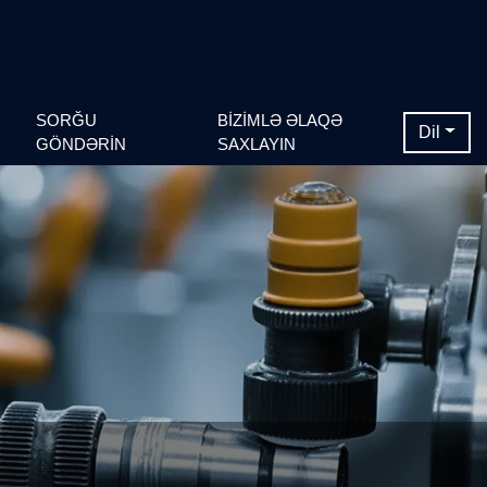
SORĞU
BIZIMLƏ ƏLAQƏ
Dil
GÖNDƏRIN
SAXLAYIN