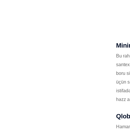
Mini
Bu rah
santexn
boru s
üçün s
istifa
həzz a
Qlob
Hamam 