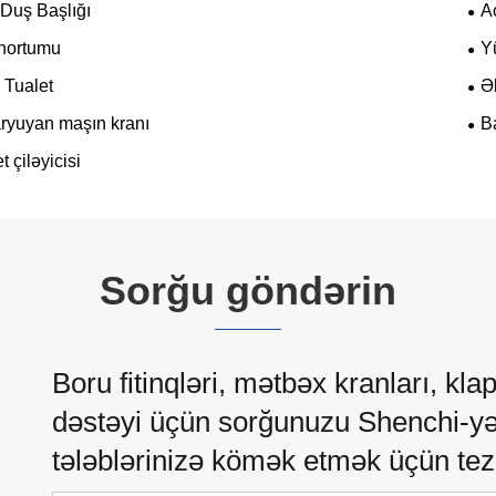
 Duş Başlığı
A
hortumu
Y
ı Tualet
Əl
aryuyan maşın kranı
B
t çiləyicisi
Sorğu göndərin
Boru fitinqləri, mətbəx kranları, kla
dəstəyi üçün sorğunuzu Shenchi-y
tələblərinizə kömək etmək üçün tez