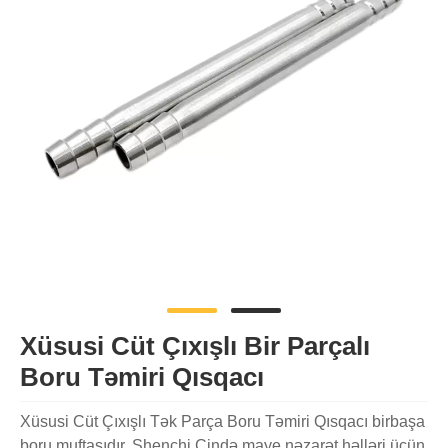
Xüsusi Cüt Çıxışlı Bir Parçalı
Boru Təmiri Qısqacı
Xüsusi Cüt Çıxışlı Tək Parça Boru Təmiri Qısqacı birbaşa
boru muftasıdır. Shenchi Çində maye nəzarət həlləri üçün