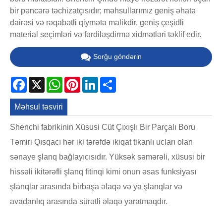
bir pəncərə təchizatçısıdır; məhsullarımız geniş əhatə
dairəsi və rəqabətli qiymətə malikdir, geniş çeşidli
material seçimləri və fərdiləşdirmə xidmətləri təklif edir.
Sorğu göndərin
Facebook
X
WhatsApp
Pinterest
LinkedIn
Share
Məhsul təsviri
Shenchi fabrikinin Xüsusi Cüt Çıxışlı Bir Parçalı Boru
Təmiri Qısqacı hər iki tərəfdə ikiqat tikanlı ucları olan
sənaye şlanq bağlayıcısıdır. Yüksək səmərəli, xüsusi bir
hissəli ikitərəfli şlanq fitinqi kimi onun əsas funksiyası
şlanqlar arasında birbaşa əlaqə və ya şlanqlar və
avadanlıq arasında sürətli əlaqə yaratmaqdır.