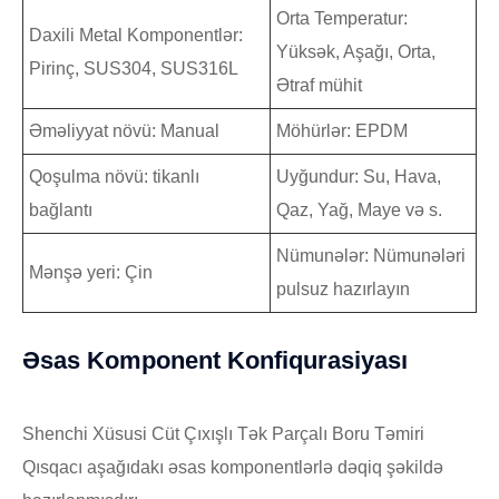
Orta Temperatur:
Daxili Metal Komponentlər:
Yüksək, Aşağı, Orta,
Pirinç, SUS304, SUS316L
Ətraf mühit
Əməliyyat növü: Manual
Möhürlər: EPDM
Qoşulma növü: tikanlı
Uyğundur: Su, Hava,
bağlantı
Qaz, Yağ, Maye və s.
Nümunələr: Nümunələri
Mənşə yeri: Çin
pulsuz hazırlayın
Əsas Komponent Konfiqurasiyası
Shenchi Xüsusi Cüt Çıxışlı Tək Parçalı Boru Təmiri
Qısqacı aşağıdakı əsas komponentlərlə dəqiq şəkildə