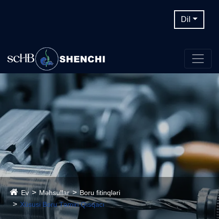
Dil
Ev
Məhsullar
Boru fitinqləri
Xüsusi Boru Təmiri Qısqacı