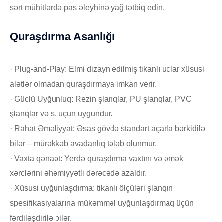
sərt mühitlərdə pas əleyhinə yağ tətbiq edin.
Quraşdırma Asanlığı
· Plug-and-Play: Elmi dizayn edilmiş tikanlı uclar xüsusi
alətlər olmadan quraşdırmaya imkan verir.
· Güclü Uyğunluq: Rezin şlanqlar, PU şlanqlar, PVC
şlanqlar və s. üçün uyğundur.
· Rahat Əməliyyat: Əsas gövdə standart açarla bərkidilə
bilər – mürəkkəb avadanlıq tələb olunmur.
· Vaxta qənaət: Yerdə quraşdırma vaxtını və əmək
xərclərini əhəmiyyətli dərəcədə azaldır.
· Xüsusi uyğunlaşdırma: tikanlı ölçüləri şlanqın
spesifikasiyalarına mükəmməl uyğunlaşdırmaq üçün
fərdiləşdirilə bilər.