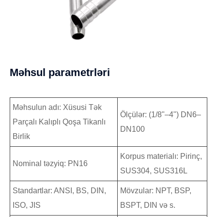
Məhsul parametrləri
Məhsulun adı: Xüsusi Tək
Ölçülər: (1/8"–4") DN6–
Parçalı Kalıplı Qoşa Tikanlı
DN100
Birlik
Korpus materialı: Pirinç,
Nominal təzyiq: PN16
SUS304, SUS316L
Standartlar: ANSI, BS, DIN,
Mövzular: NPT, BSP,
ISO, JIS
BSPT, DIN və s.