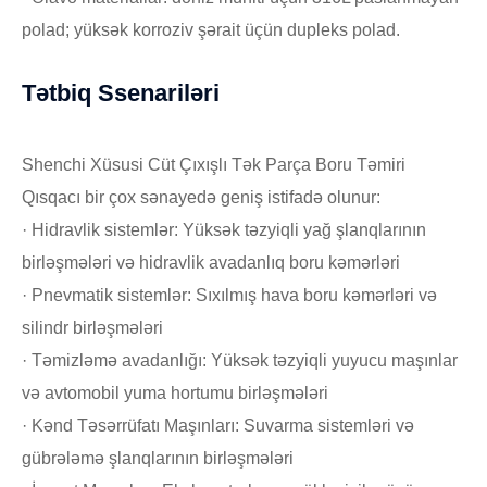
polad; yüksək korroziv şərait üçün dupleks polad.
Tətbiq Ssenariləri
Shenchi Xüsusi Cüt Çıxışlı Tək Parça Boru Təmiri
Qısqacı bir çox sənayedə geniş istifadə olunur:
· Hidravlik sistemlər: Yüksək təzyiqli yağ şlanqlarının
birləşmələri və hidravlik avadanlıq boru kəmərləri
· Pnevmatik sistemlər: Sıxılmış hava boru kəmərləri və
silindr birləşmələri
· Təmizləmə avadanlığı: Yüksək təzyiqli yuyucu maşınlar
və avtomobil yuma hortumu birləşmələri
· Kənd Təsərrüfatı Maşınları: Suvarma sistemləri və
gübrələmə şlanqlarının birləşmələri