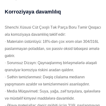
Korroziyaya davamlılıq
Shenchi Xüsusi Cüt Çıxışlı Tək Parça Boru Təmir Qısqacı
əla korroziyaya davamlılıq təklif edir:
· Materialın üstünlüyü: 18%-dən çox xrom olan 304/316L
paslanmayan poladdan, sıx passiv oksid təbəqəsi əmələ
gətirir.
· Sorunsuz Dizayn: Qaynaqlanmış birləşmələrlə əlaqəli
qranulyar korroziya riskini aradan qaldırır.
· Səthin təmizlənməsi: Dəqiq cilalama medianın
yapışmasını azaldır və təmizlənməsini asanlaşdırır.
· Media Müqaviməti: Suya, yağa, zəif turşulara, qələvilərə
və müxtəlif kimyəvi maddələrə davamlıdır.
· Əlavə materiallar: dəniz mühiti üçün 316L paslanmayan