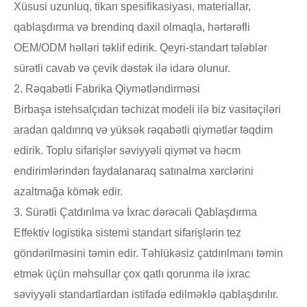
Xüsusi uzunluq, tikan spesifikasiyası, materiallar,
qablaşdırma və brendinq daxil olmaqla, hərtərəfli
OEM/ODM həlləri təklif edirik. Qeyri-standart tələblər
sürətli cavab və çevik dəstək ilə idarə olunur.
2. Rəqabətli Fabrika Qiymətləndirməsi
Birbaşa istehsalçıdan təchizat modeli ilə biz vasitəçiləri
aradan qaldırırıq və yüksək rəqabətli qiymətlər təqdim
edirik. Toplu sifarişlər səviyyəli qiymət və həcm
endirimlərindən faydalanaraq satınalma xərclərini
azaltmağa kömək edir.
3. Sürətli Çatdırılma və İxrac dərəcəli Qablaşdırma
Effektiv logistika sistemi standart sifarişlərin tez
göndərilməsini təmin edir. Təhlükəsiz çatdırılmanı təmin
etmək üçün məhsullar çox qatlı qorunma ilə ixrac
səviyyəli standartlardan istifadə edilməklə qablaşdırılır.