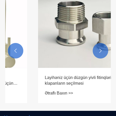


Layihəniz üçün düzgün yivli fitinqlərin və
klapanların seçilməsi
Ətraflı Baxın >>