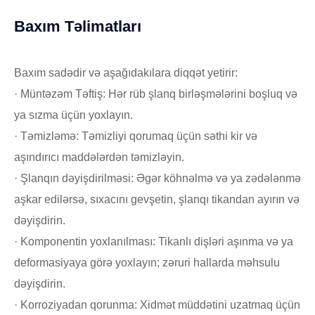
Baxım Təlimatları
Baxım sadədir və aşağıdakılara diqqət yetirir:
· Müntəzəm Təftiş: Hər rüb şlanq birləşmələrini boşluq və
ya sızma üçün yoxlayın.
· Təmizləmə: Təmizliyi qorumaq üçün səthi kir və
aşındırıcı maddələrdən təmizləyin.
· Şlanqın dəyişdirilməsi: Əgər köhnəlmə və ya zədələnmə
aşkar edilərsə, sıxacını gevşetin, şlanqı tikandan ayırın və
dəyişdirin.
· Komponentin yoxlanılması: Tikanlı dişləri aşınma və ya
deformasiyaya görə yoxlayın; zəruri hallarda məhsulu
dəyişdirin.
· Korroziyadan qorunma: Xidmət müddətini uzatmaq üçün