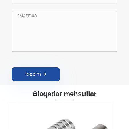
təqdim

Əlaqədar məhsullar