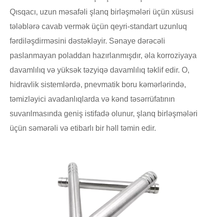
Qısqacı, uzun məsafəli şlanq birləşmələri üçün xüsusi
tələblərə cavab vermək üçün qeyri-standart uzunluq
fərdiləşdirməsini dəstəkləyir. Sənaye dərəcəli
paslanmayan poladdan hazırlanmışdır, əla korroziyaya
davamlılıq və yüksək təzyiqə davamlılıq təklif edir. O,
hidravlik sistemlərdə, pnevmatik boru kəmərlərində,
təmizləyici avadanlıqlarda və kənd təsərrüfatının
suvarılmasında geniş istifadə olunur, şlanq birləşmələri
üçün səmərəli və etibarlı bir həll təmin edir.