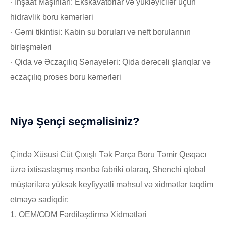
· İnşaat Maşınları: Ekskavatorlar və yükləyicilər üçün
hidravlik boru kəmərləri
· Gəmi tikintisi: Kabin su boruları və neft borularının
birləşmələri
· Qida və Əczaçılıq Sənayeləri: Qida dərəcəli şlanqlar və
əczaçılıq proses boru kəmərləri
Niyə Şençi seçməlisiniz?
Çində Xüsusi Cüt Çıxışlı Tək Parça Boru Təmir Qısqacı
üzrə ixtisaslaşmış mənbə fabriki olaraq, Shenchi qlobal
müştərilərə yüksək keyfiyyətli məhsul və xidmətlər təqdim
etməyə sadiqdir:
1. OEM/ODM Fərdiləşdirmə Xidmətləri