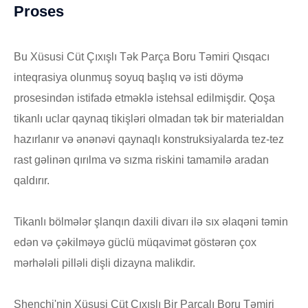
Proses
Bu Xüsusi Cüt Çıxışlı Tək Parça Boru Təmiri Qısqacı
inteqrasiya olunmuş soyuq başlıq və isti döymə
prosesindən istifadə etməklə istehsal edilmişdir. Qoşa
tikanlı uclar qaynaq tikişləri olmadan tək bir materialdan
hazırlanır və ənənəvi qaynaqlı konstruksiyalarda tez-tez
rast gəlinən qırılma və sızma riskini tamamilə aradan
qaldırır.
Tikanlı bölmələr şlanqın daxili divarı ilə sıx əlaqəni təmin
edən və çəkilməyə güclü müqavimət göstərən çox
mərhələli pilləli dişli dizayna malikdir.
Shenchi'nin Xüsusi Cüt Çıxışlı Bir Parçalı Boru Təmiri