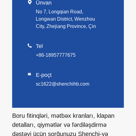

Ünvan
No 7, Longqian Road,
Longwan District, Wenzhou
City, Zhejiang Province, Çin

Tel
+86-18957777675
E-poçt

sc1622@shenchihb.com
Boru fitinqləri, mətbəx kranları, klapan
detalları, qiymətlər və fərdiləşdirmə
dəstəyi üçün sorğunuzu Shenchi-yə