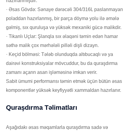
hazırlanmışdır:
· Əsas Gövdə: Sənaye dərəcəli 304/316L paslanmayan
poladdan hazırlanmış, bir parça döymə yolu ilə əmələ
gəlmiş, sıx quruluşa və yüksək mexaniki gücə malikdir.
· Tikanlı Uçlar: Şlanqla sıx əlaqəni təmin edən hamar
səthə malik çox mərhələli pilləli dişli dizayn.
· Keçid bölməsi: Tələb olunduqda altıbucaqlı və ya
dairəvi konstruksiyalar mövcuddur, bu da quraşdırma
zamanı açarın asan işləməsinə imkan verir.
Sabit ümumi performansı təmin etmək üçün bütün əsas
komponentlər yüksək keyfiyyətli xammaldan hazırlanır.
Quraşdırma Təlimatları
Aşağıdakı əsas məqamlarla quraşdırma sadə və