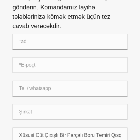
göndərin. Komandamız layihə
tələblərinizə kömək etmək üçün tez
cavab verəcəkdir.