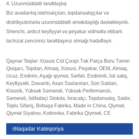
4. Uzunmüddətli tərəfdaşlıq
Biz avadanlıq istehsalçıları, topdansatışçılar və
distribyutorlarla uzunmüddətli əməkdaşlığı dəstəkləyirik.
Shenchi, ardıcıl keyfiyyət və peşəkar xidmətlə etibarlı
təchizat zənciriniz tərəfdaşınız olmağı hədəfləyir.
Qaynar Teqlər: Xüsusi Cüt Çıxışlı Tək Parça Boru Təmiri
Qısqacı, Topdan, Almaq, Xüsusi, Peşəkar, OEM, Almaq,
Ucuz, Endirim, Aşağı qiymət, Sərfəli, Endirimli, İsti satış,
Keyfiyyətli, Davamlı, Asan Saxlanılan, Son Satılan,
Klassik, Yüksək Səmərəli, Yüksək Performanslı,
Səmərəli, İstifadəçi Stokda, İxracatçı, Topdansatış, Satılır,
Toplu Sifariş, Birbaşa Fabrika, Made in China, Qiymət,
Qiymət Siyahısı, Kotirovka, Fabrika Qiyməti, CE
Əlaqədar Kateqoriya