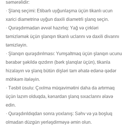
səmərəlidir:
· Şlanq seçimi: Etibarlı uyğunlaşma üçün tikanlı ucun
xarici diametrinə uyğun daxili diametrli şlanq seçin.
· Quraşdırmadan əvvəl hazırlıq: Yağ və çirkləri
təmizləmək üçün şlanqın tikanlı uclarını və daxili divarını
təmizləyin.
· Şlanqın quraşdırılması: Yumşaltmaq üçün şlanqın ucunu
bərabər şəkildə qızdırın (bərk şlanqlar üçün), tikanla
hizalayın və şlanq bütün dişləri tam əhatə edənə qədər
möhkəm itələyin.
· Təsbit üsulu: Çıxılma müqavimətini daha da artırmaq
üçün lazım olduqda, kənardan şlanq sıxaclarını əlavə
edin.
· Quraşdırıldıqdan sonra yoxlanış: Səhv və ya boşluq
olmadan düzgün yerləşdirməyə əmin olun.