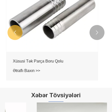


Azaldıcı Birlik İki Uclu Sürətli Qoşulma
Ətraflı Baxın >>
Xəbər Tövsiyələri