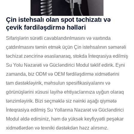
Çin istehsalı olan spot təchizatı və
çevik fərdiləşdirmə həlləri
Sifarişlərin sürətli cavablandırılmasını və vaxtında
çatdırılmasını təmin etmək üçün Çin istehsalının səmərəli
təchizat zəncirinə əsaslanaraq, stokda İnteqrasiya edilmiş
Su Yolu Nəzarəti və Gücləndirici Modul təklif edirik. Eyni
zamanda, biz ODM və OEM fərdiləşdirmə xidmətlərini
tam dəstəkləyirik, məhsulun spesifikasiyalarını və
görünüşlərini xüsusi layihə ehtiyaclarınıza uyğun olaraq
tənzimləyirik. Bizi seçməklə siz nəinki aşağı qiymətə
İnteqrasiya edilmiş Su Yollarına Nəzarət və Gücləndirici
Modul əldə edirsiniz, həm də yüksək keyfiyyətli peşəkar
xidmətlərdən və texniki dəstəkdən həzz alırsınız.