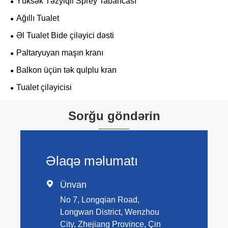
Yüksək Təzyiqli Sprey Tabancası
Ağıllı Tualet
Əl Tualet Bide çiləyici dəsti
Paltaryuyan maşın kranı
Balkon üçün tək qulplu kran
Tualet çiləyicisi
Sorğu göndərin
Əlaqə məlumatı

Ünvan
No 7, Longqian Road,
Longwan District, Wenzhou
City, Zhejiang Province, Çin