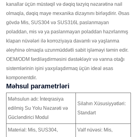
kanallar üçün müstəqil və dəqiq təzyiq nəzarətinə nail
olmaqla, dəqiq maye mexanika dizaynını birləşdirir. Əsas
gövdə Mis, SUS304 və SUS316L paslanmayan
poladdan, mis və ya paslanmayan poladdan hazırlanmış
klapan nüvələri ilə korroziyaya davamlı və yaşlanma
əleyhinə olmaqla uzunmüddətli sabit işləməyi təmin edir.
OEM/ODM fərdiləşdirməsini dəstəkləyir və vanna otağı
sistemlərinin işini yaxşılaşdırmaq üçün ideal əsas
komponentdir.
Məhsul parametrləri
Məhsulun adı: İnteqrasiya
Silahın Xüsusiyyətləri:
edilmiş Su Yolu Nəzarəti və
Standart
Gücləndirici Modul
Material: Mis, SUS304,
Valf nüvəsi: Mis,