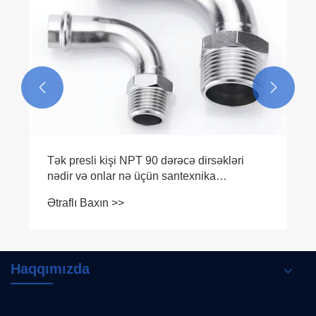


Tək presli kişi NPT 90 dərəcə dirsəkləri
nədir və onlar nə üçün santexnika
ehtiyaclarınız üçün vacibdir
Ətraflı Baxın >>
Haqqımızda