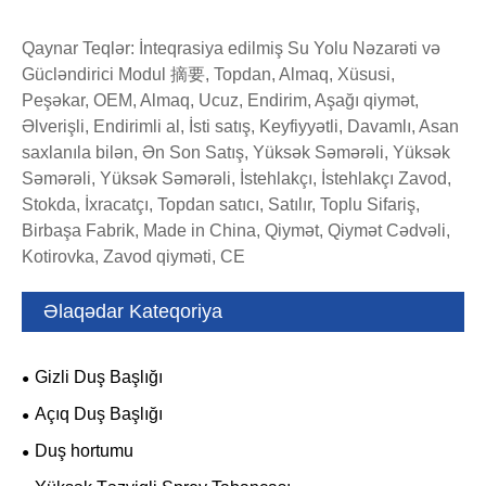
Qaynar Teqlər: İnteqrasiya edilmiş Su Yolu Nəzarəti və
Gücləndirici Modul 摘要, Topdan, Almaq, Xüsusi,
Peşəkar, OEM, Almaq, Ucuz, Endirim, Aşağı qiymət,
Əlverişli, Endirimli al, İsti satış, Keyfiyyətli, Davamlı, Asan
saxlanıla bilən, Ən Son Satış, Yüksək Səmərəli, Yüksək
Səmərəli, Yüksək Səmərəli, İstehlakçı, İstehlakçı Zavod,
Stokda, İxracatçı, Topdan satıcı, Satılır, Toplu Sifariş,
Birbaşa Fabrik, Made in China, Qiymət, Qiymət Cədvəli,
Kotirovka, Zavod qiyməti, CE
Əlaqədar Kateqoriya
Gizli Duş Başlığı
Açıq Duş Başlığı
Duş hortumu