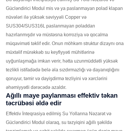
Gücləndirici Modul mis və ya paslanmayan polad klapan
nüvələri ilə yüksək səviyyəli Copper və
SUS304/SUS316L paslanmayan poladdan
hazırlanmışdır və müstəsna korroziya və qocalma
müqaviməti təklif edir. Onun möhkəm struktur dizaynı ona
müxtəlif mürəkkəb su keyfiyyəti mühitlərinə
uyğunlaşmağa imkan verir, hətta uzunmüddətli yüksək
tezlikli istifadədə belə əla sızdırmazlığı və dayanıqlığını
qoruyur, təmir və dəyişdirmə tezliyini və xərclərini
əhəmiyyətli dərəcədə azaldır.
Ağıllı maye paylanması effektiv təkan
təcrübəsi əldə edir
Effektiv İnteqrasiya edilmiş Su Yollarına Nəzarət və
Gücləndirici Modul olaraq, su təzyiqini ağıllı şəkildə