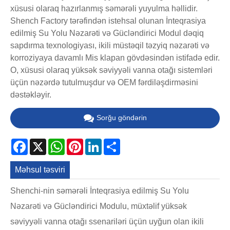
xüsusi olaraq hazırlanmış səmərəli yuyulma həllidir.
Shench Factory tərəfindən istehsal olunan İnteqrasiya
edilmiş Su Yolu Nəzarəti və Gücləndirici Modul dəqiq
sapdırma texnologiyası, ikili müstəqil təzyiq nəzarəti və
korroziyaya davamlı Mis klapan gövdəsindən istifadə edir.
O, xüsusi olaraq yüksək səviyyəli vanna otağı sistemləri
üçün nəzərdə tutulmuşdur və OEM fərdiləşdirməsini
dəstəkləyir.
Sorğu göndərin
Facebook
X
WhatsApp
Pinterest
LinkedIn
Share
Məhsul təsviri
Shenchi-nin səmərəli İnteqrasiya edilmiş Su Yolu
Nəzarəti və Gücləndirici Modulu, müxtəlif yüksək
səviyyəli vanna otağı ssenariləri üçün uyğun olan ikili