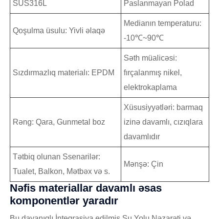
SUS316L
Paslanmayan Polad
Medianın temperaturu:
Qoşulma üsulu: Yivli əlaqə
-10℃~90℃
Səth müalicəsi:
Sızdırmazlıq materialı: EPDM
fırçalanmış nikel,
elektrokaplama
Xüsusiyyətləri: barmaq
Rəng: Qara, Gunmetal boz
izinə davamlı, cızıqlara
davamlıdır
Tətbiq olunan Ssenarilər:
Mənşə: Çin
Tualet, Balkon, Mətbəx və s.
Nəfis materiallar davamlı əsas
komponentlər yaradır
Bu dayanıqlı İnteqrasiya edilmiş Su Yolu Nəzarəti və