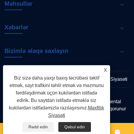
Məhsullar
Xəbərlər
Bizimlə əlaqə saxlayın
X
Biz sizə daha yaxşı baxış təcrübəsi təklif
Links
Sitemap
RSS
XML
Məxfilik Siyasəti
etmək, sayt trafikini təhlil etmək və məzmunu
fərdiləşdirmək üçün kukilərdən istifadə
edirik. Bu saytdan istifadə etməklə siz
Copyright © 2026 Zhejiang Shenchi Environmental
kukilərdən istifadəmizlə razılaşırsınız.
Məxfilik
Protection Technology Co., Ltd. Bütün hüquqlar qorunur
Siyasəti
Rədd edin
Qəbul edin



