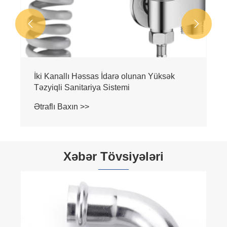


İki Kanallı Həssas İdarə olunan Yüksək
Təzyiqli Sanitariya Sistemi
Ətraflı Baxın >>
Xəbər Tövsiyələri