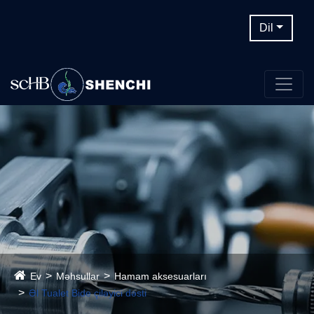
Dil
Ev
Məhsullar
Hamam aksesuarları
Əl Tualet Bide çiləyici dəsti