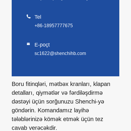

Tel
+86-18957777675
E-poçt

sc1622@shenchihb.com
Boru fitinqləri, mətbəx kranları, klapan
detalları, qiymətlər və fərdiləşdirmə
dəstəyi üçün sorğunuzu Shenchi-yə
göndərin. Komandamız layihə
tələblərinizə kömək etmək üçün tez
cavab verəcəkdir.