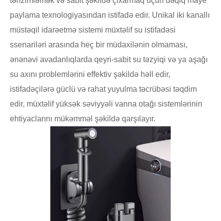
tənzimləmək və sabit şəkildə çıxarmaq üçün dəqiq maye
paylama texnologiyasından istifadə edir. Unikal iki kanallı
müstəqil idarəetmə sistemi müxtəlif su istifadəsi
ssenariləri arasında heç bir müdaxilənin olmaması,
ənənəvi avadanlıqlarda qeyri-sabit su təzyiqi və ya aşağı
su axını problemlərini effektiv şəkildə həll edir,
istifadəçilərə güclü və rahat yuyulma təcrübəsi təqdim
edir, müxtəlif yüksək səviyyəli vanna otağı sistemlərinin
ehtiyaclarını mükəmməl şəkildə qarşılayır.