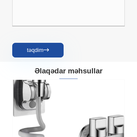
təqdim

Əlaqədar məhsullar