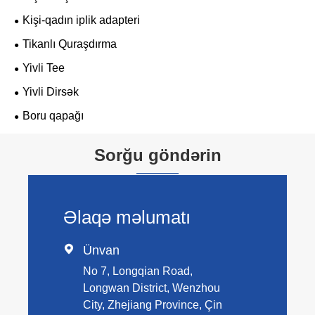
Kişi-qadın iplik adapteri
Tikanlı Quraşdırma
Yivli Tee
Yivli Dirsək
Boru qapağı
Sorğu göndərin
Əlaqə məlumatı

Ünvan
No 7, Longqian Road,
Longwan District, Wenzhou
City, Zhejiang Province, Çin