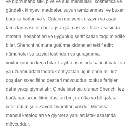
və biomühəndislik, pivə və süd məhsulları, kosmetika və
gündəlik kimyəvi maddələr, suyun təmizlənməsi və buxar
boru kəmərləri və s. Onların gigiyenik dizaynı və asan
təmizlənməsi, ölü bucaqsız işləməsi var. İstək əsasında
material hesabatları və uyğunluq sertifikatları təqdim edilə
bilər. Shenchi nümunə götürmə xidmətləri təklif edir;
nümunələr su təzyiqi testindən və quraşdırma
yoxlanışından keçə bilər. Layihə əsasında satınalmalar və
ya uzunmüddətli tədarük ehtiyacları üçün endirimli tez
qoşulan sıxac fitinq dəstləri mövcuddur; toplu sifarişlər
daha yaxşı qiymət alır. Çində istehsal olunan Shenchi tez
bağlanan sıxac fitinq dəstləri bir çox ölkə və bölgələrə
ixrac edilmişdir. Zavod ziyarətləri xoşdur. Müfəssəl
məhsul kataloqları və qiymət siyahıları istək əsasında
mövcuddur.