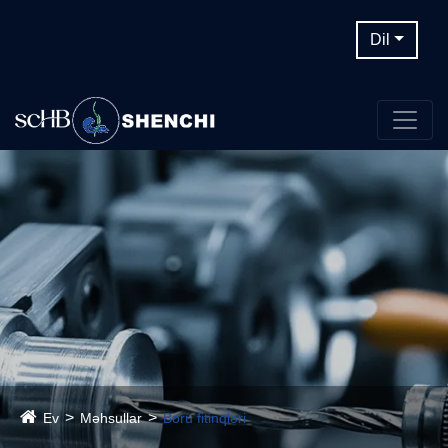
Dil
Ev
Məhsullar
Boru fitinqləri