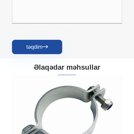
təqdim

Əlaqədar məhsullar