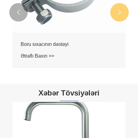


Boru sıxacının dəstəyi
Ətraflı Baxın >>
Xəbər Tövsiyələri