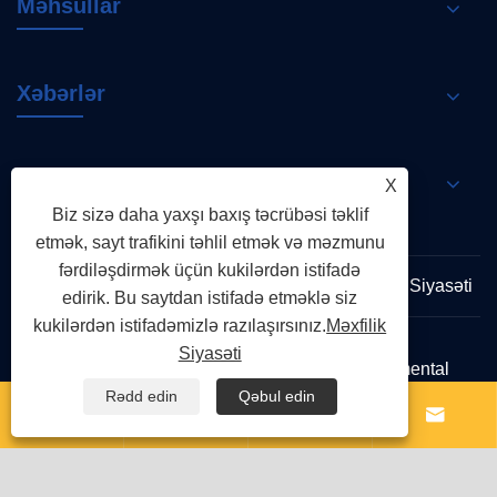
Məhsullar
Xəbərlər
Bizimlə əlaqə saxlayın
X
Biz sizə daha yaxşı baxış təcrübəsi təklif
etmək, sayt trafikini təhlil etmək və məzmunu
fərdiləşdirmək üçün kukilərdən istifadə
Links
Sitemap
RSS
XML
Məxfilik Siyasəti
edirik. Bu saytdan istifadə etməklə siz
kukilərdən istifadəmizlə razılaşırsınız.
Məxfilik
Siyasəti
Copyright © 2026 Zhejiang Shenchi Environmental
Protection Technology Co., Ltd. Bütün hüquqlar qorunur
Rədd edin
Qəbul edin



