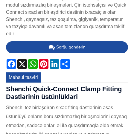
modul sızdırmazlıq birləşmələri. Çin istehsalçısı və Quick
Connect sıxacları birləşdirici dəstinin ixracatçısı olan
Shenchi, qaynaqsız, tez qoşulma, gigiyenik, temperatur
və təzyiqə davamlı və asan təmizlənən quraşdırma təklif
edir.
Sorğu göndərin
Facebook
X
WhatsApp
Pinterest
LinkedIn
Share
Məhsul təsviri
Shenchi Quick-Connect Clamp Fitting
Dəstlərinin üstünlükləri
Shenchi tez birləşdirən sıxac fitinq dəstlərinin əsas
üstünlüyü onların boru sızdırmazlıq birləşmələrini qaynaq
etmədən, sadəcə onları əl ilə quraşdırmaqla əldə etmək