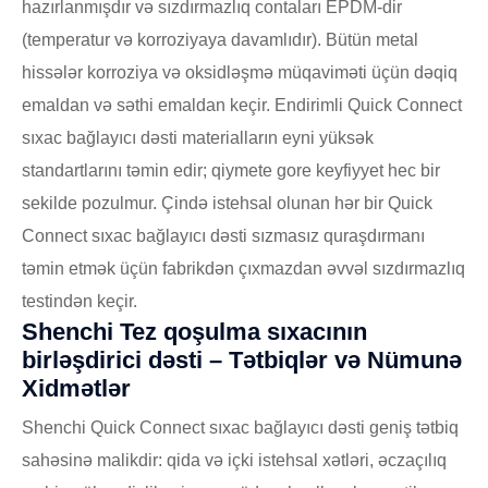
hazırlanmışdır və sızdırmazlıq contaları EPDM-dir
(temperatur və korroziyaya davamlıdır). Bütün metal
hissələr korroziya və oksidləşmə müqaviməti üçün dəqiq
emaldan və səthi emaldan keçir. Endirimli Quick Connect
sıxac bağlayıcı dəsti materialların eyni yüksək
standartlarını təmin edir; qiymete gore keyfiyyet hec bir
sekilde pozulmur. Çində istehsal olunan hər bir Quick
Connect sıxac bağlayıcı dəsti sızmasız quraşdırmanı
təmin etmək üçün fabrikdən çıxmazdan əvvəl sızdırmazlıq
testindən keçir.
Shenchi Tez qoşulma sıxacının
birləşdirici dəsti – Tətbiqlər və Nümunə
Xidmətlər
Shenchi Quick Connect sıxac bağlayıcı dəsti geniş tətbiq
sahəsinə malikdir: qida və içki istehsal xətləri, əczaçılıq