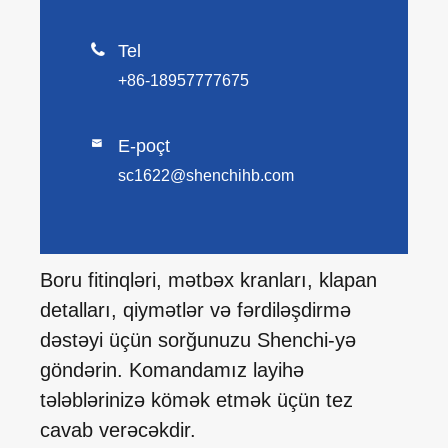

Tel
+86-18957777675
E-poçt

sc1622@shenchihb.com
Boru fitinqləri, mətbəx kranları, klapan
detalları, qiymətlər və fərdiləşdirmə
dəstəyi üçün sorğunuzu Shenchi-yə
göndərin. Komandamız layihə
tələblərinizə kömək etmək üçün tez
cavab verəcəkdir.