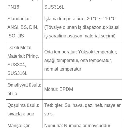
PN16
SUS316L
Standartlar:
İşləmə temperaturu: -20 ℃ ~ 110 ℃
ANSI, BS, DIN,
(Tövsiyə olunan iş diapazonu; xüsusi
ISO, JIS
iş şəraitinə əsasən material seçimi)
Daxili Metal
Orta temperatur: Yüksək temperatur,
Material: Pirinç,
aşağı temperatur, orta temperatur,
SUS304,
normal temperatur
SUS316L
Əməliyyat üsulu:
Möhür: EPDM
əl ilə
Qoşulma üsulu:
Tətbiqlər: Su, hava, qaz, neft, mayelər
sıxacla əlaqə
və s.
Mənşə: Çin
Nümunə: Nümunələr mövcuddur