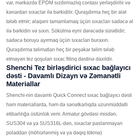
var, mərkəzdə EPDM sızdırmazlıq contası yerləşdirilir və
kənardan sıxaclar ilə bərkidilir. Quraşdırma heç bir alət
tələb etmir; əlaqəni tamamlamaq üçün sıxacları sadəcə əl
ilə bərkidin və sıxın. Sökülmə eyni dərəcədə sürətlidir;
sadəcə boruyu ayırmaq üçün sıxacları buraxın.
Quraşdırma təlimatları heç bir peşəkar təlim tələb
etməyən tez qoşulan sıxac fitinq dəstinə daxildir.
Shenchi Tez birləşdirici sıxac bağlayıcı
dəsti - Davamlı Dizayn və Zəmanətli
Materiallar
Shenchi-nin davamlı Quick Connect sıxac bağlayıcı dəsti
həm materiallarda, həm də sənətkarlıqda uzunmüddətli
etibarlılığa üstünlük verir. Armatur gövdəsi misdən,
SUS304 və ya SUS316L-dən, sıxaclar paslanmayan
poladdan (möhürlənmiş və ya dəqiq tökmə)