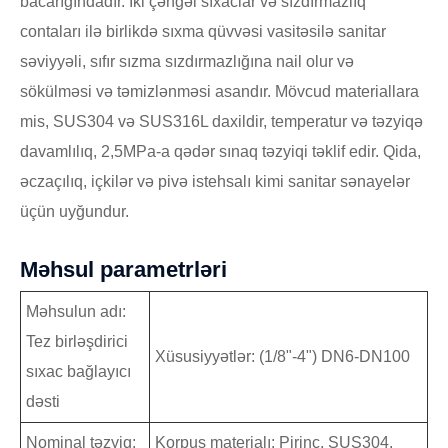
bacarığındadır. İki çəngəl sıxaclar və sızdırmazlıq
contaları ilə birlikdə sıxma qüvvəsi vasitəsilə sanitar
səviyyəli, sıfır sızma sızdırmazlığına nail olur və
sökülməsi və təmizlənməsi asandır. Mövcud materiallara
mis, SUS304 və SUS316L daxildir, temperatur və təzyiqə
davamlılıq, 2,5MPa-a qədər sınaq təzyiqi təklif edir. Qida,
əczaçılıq, içkilər və pivə istehsalı kimi sanitar sənayelər
üçün uyğundur.
Məhsul parametrləri
Məhsulun adı:
Tez birləşdirici
Xüsusiyyətlər: (1/8"-4") DN6-DN100
sıxac bağlayıcı
dəsti
Nominal təzyiq:
Korpus materialı: Pirinç, SUS304,