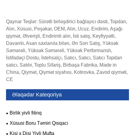
Qaynar Teqlər: Sürətli birləşdirici bağlayıcı dəsti, Topdan,
Alın, Xüsusi, Peşəkar, OEM, Alın, Ucuz, Endirim, Aşağı
qiymət, Əlverişli, Endirimli alın, İsti satış, Keyfiyyətli,
Davamlı, Asan saxlanıla bilən, Ən Son Satış, Yüksək
Səmərəli, Yüksək Səmərəli, Yüksək Performanslı,
İstifadəçi Dostu, İstehsalçı, Satıcı, Satıcı, Satıcı Topdan
satıcı, Satılır, Toplu Sifariş, Birbaşa Fabrika, Made in
China, Qiymət, Qiymət siyahısı, Kotirovka, Zavod qiyməti,
CE
Əlaqədar Kateqoriya
Birlik yivli fitinq
Xüsusi Boru Təmiri Qısqacı
Kişi x Dişi Yivli Mufta