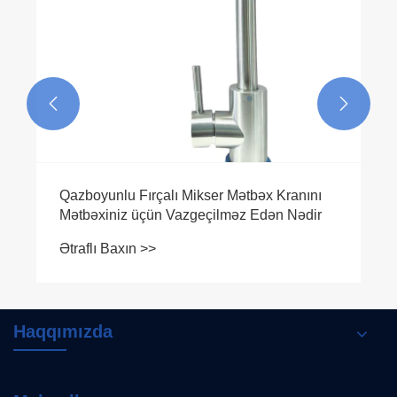


Qazboyunlu Fırçalı Mikser Mətbəx Kranını
Mətbəxiniz üçün Vazgeçilməz Edən Nədir
Ətraflı Baxın >>
Haqqımızda