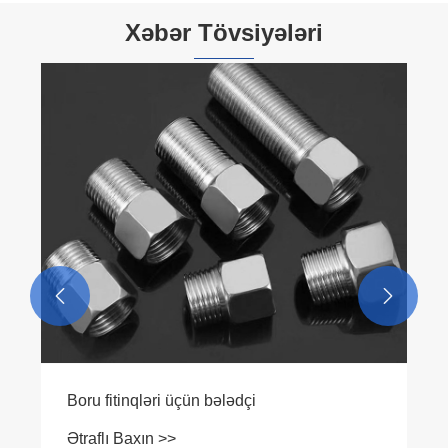
Xəbər Tövsiyələri


Boru fitinqləri üçün bələdçi
Ətraflı Baxın >>