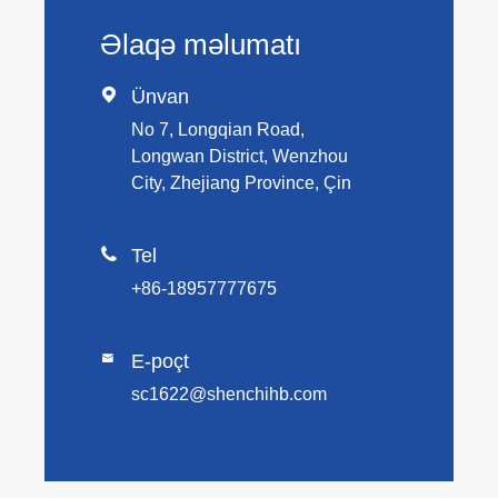
Əlaqə məlumatı

Ünvan
No 7, Longqian Road,
Longwan District, Wenzhou
City, Zhejiang Province, Çin

Tel
+86-18957777675
E-poçt

sc1622@shenchihb.com