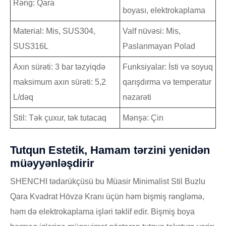
Rəng: Qara
boyası, elektrokaplama
Material: Mis, SUS304,
Valf nüvəsi: Mis,
SUS316L
Paslanmayan Polad
Axın sürəti: 3 bar təzyiqdə
Funksiyalar: İsti və soyuq
maksimum axın sürəti: 5,2
qarışdırma və temperatur
L/dəq
nəzarəti
Stil: Tək çuxur, tək tutacaq
Mənşə: Çin
Tutqun Estetik, Hamam tərzini yenidən
müəyyənləşdirir
SHENCHI tədarükçüsü bu Müasir Minimalist Stil Buzlu
Qara Kvadrat Hövzə Kranı üçün həm bişmiş rəngləmə,
həm də elektrokaplama işləri təklif edir. Bişmiş boya