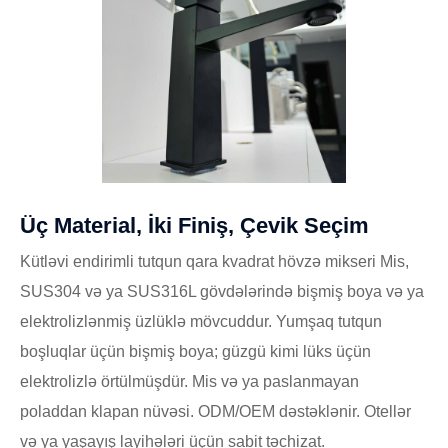
Üç Material, İki Finiş, Çevik Seçim
Kütləvi endirimli tutqun qara kvadrat hövzə mikseri Mis,
SUS304 və ya SUS316L gövdələrində bişmiş boya və ya
elektrolizlənmiş üzlüklə mövcuddur. Yumşaq tutqun
boşluqlar üçün bişmiş boya; güzgü kimi lüks üçün
elektrolizlə örtülmüşdür. Mis və ya paslanmayan
poladdan klapan nüvəsi. ODM/OEM dəstəklənir. Otellər
və ya yaşayış layihələri üçün sabit təchizat.