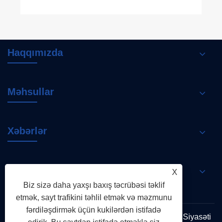
Haqqımızda
Məhsullar
Xəbərlər
Bizimlə əlaqə saxlayın
X
Biz sizə daha yaxşı baxış təcrübəsi təklif
etmək, sayt trafikini təhlil etmək və məzmunu
fərdiləşdirmək üçün kukilərdən istifadə
Links
Sitemap
RSS
XML
Məxfilik Siyasəti