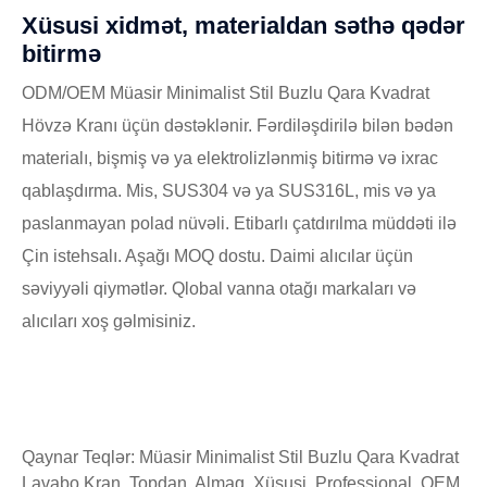
Xüsusi xidmət, materialdan səthə qədər
bitirmə
ODM/OEM Müasir Minimalist Stil Buzlu Qara Kvadrat
Hövzə Kranı üçün dəstəklənir. Fərdiləşdirilə bilən bədən
materialı, bişmiş və ya elektrolizlənmiş bitirmə və ixrac
qablaşdırma. Mis, SUS304 və ya SUS316L, mis və ya
paslanmayan polad nüvəli. Etibarlı çatdırılma müddəti ilə
Çin istehsalı. Aşağı MOQ dostu. Daimi alıcılar üçün
səviyyəli qiymətlər. Qlobal vanna otağı markaları və
alıcıları xoş gəlmisiniz.
Qaynar Teqlər: Müasir Minimalist Stil Buzlu Qara Kvadrat
Lavabo Kran, Topdan, Almaq, Xüsusi, Professional, OEM,