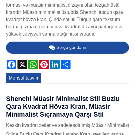
forması və müasir minimalist dizaynı olan tezgah üstü
krandır. Müasir minimalist üslubda Shenchi tutqun qara
kvadrat hövzə kranı Çində satılır. Tutqun qara tekstura
barmaq izinə davamlıdır və kvadrat dizaynı parlaqdır və
yüksək səviyyəli vanna otağı hissi yaradır.
Sorğu göndərin
Facebook
X
WhatsApp
Pinterest
LinkedIn
Share
Məhsul təsviri
Shenchi Müasir Minimalist Stil Buzlu
Qara Kvadrat Hövzə Kran, Müasir
Minimalist Sıçramaya Qarşı Stil
Kəskin kvadrat xətlər və sadələşdirilmiş Müasir Minimalist
Stildə Buzlu Qara Kvadrat Lavabo Kran istənilən vanna