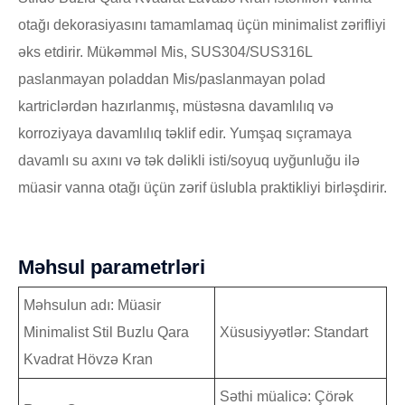
otağı dekorasiyasını tamamlamaq üçün minimalist zərifliyi
əks etdirir. Mükəmməl Mis, SUS304/SUS316L
paslanmayan poladdan Mis/paslanmayan polad
kartriclərdən hazırlanmış, müstəsna davamlılıq və
korroziyaya davamlılıq təklif edir. Yumşaq sıçramaya
davamlı su axını və tək dəlikli isti/soyuq uyğunluğu ilə
müasir vanna otağı üçün zərif üslubla praktikliyi birləşdirir.
Məhsul parametrləri
Məhsulun adı: Müasir
Minimalist Stil Buzlu Qara
Xüsusiyyətlər: Standart
Kvadrat Hövzə Kran
Səthi müalicə: Çörək