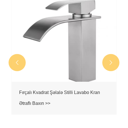


Fırçalı Kvadrat Şəlalə Stilli Lavabo Kran
Ətraflı Baxın >>