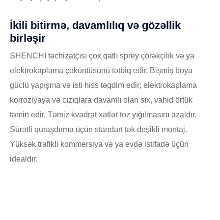
İkili bitirmə, davamlılıq və gözəllik
birləşir
SHENCHI təchizatçısı çox qatlı sprey çörəkçilik və ya
elektrokaplama çöküntüsünü tətbiq edir. Bişmiş boya
güclü yapışma və isti hiss təqdim edir; elektrokaplama
korroziyaya və cızıqlara davamlı olan sıx, vahid örtük
təmin edir. Təmiz kvadrat xətlər toz yığılmasını azaldır.
Sürətli quraşdırma üçün standart tək deşikli montaj.
Yüksək trafikli kommersiya və ya evdə istifadə üçün
idealdır.