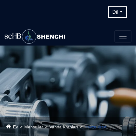
Dil
Ev
Məhsullar
Vanna Kranları
Hövzə kranı