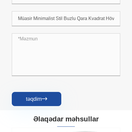
təqdim

Əlaqədar məhsullar