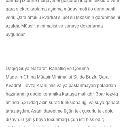
barmaq izlərinə müqavimət göstərən tutqun tekstura verir;
qara elektrokaplama aşınma müqaviməti ilə dərin parıltı
verir. Qara örtüklü kvadrat siluet su ləkəsinin görünməsini
azaldır. Müasir, minimalist və sənaye dekorlarına
uyğundur.
Dəqiq Suya Nəzarət, Rahatlıq və Qoruma
Made-in-China Müasir Minimalist Stildə Buzlu Qara
Kvadrat Hövzə Kranı mis və ya paslanmayan poladdan
hazırlanmış dəqiq keramika kartuşa malikdir. 3bar təzyiq
altında 5,2L/dəq axın sürəti funksionallığı və suya qənaəti
tarazlaşdırır. Asan idarəetmə üçün tək çuxurlu tək qolu
dizayn. Bişmiş boya toxunmaq üçün isti hiss edir;