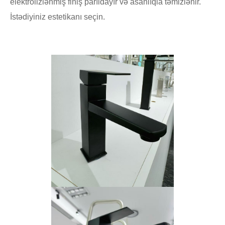
elektrolizlənmiş finiş parıldayır və asanlıqla təmizlənir.
İstədiyiniz estetikanı seçin.